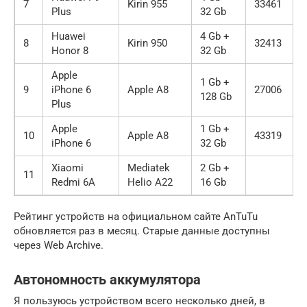
7
Kirin 955
33461
Plus
32 Gb
Huawei
4 Gb +
8
Kirin 950
32413
Honor 8
32 Gb
Apple
1 Gb +
9
iPhone 6
Apple A8
27006
128 Gb
Plus
Apple
1 Gb +
10
Apple A8
43319
iPhone 6
32 Gb
Xiaomi
Mediatek
2 Gb +
11
Redmi 6A
Helio A22
16 Gb
Рейтинг устройств на официальном сайте AnTuTu
обновляется раз в месяц. Старые данные доступны
через Web Archive.
Автономность аккумулятора
Я пользуюсь устройством всего несколько дней, в