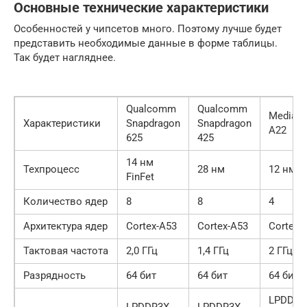
Основные технические характеристики
Особенностей у чипсетов много. Поэтому лучше будет
представить необходимые данные в форме таблицы.
Так будет нагляднее.
Qualcomm
Qualcomm
MediaTe
Характеристики
Snapdragon
Snapdragon
A22
625
425
14 нм
Техпроцесс
28 нм
12 нм
FinFet
Количество ядер
8
8
4
Архитектура ядер
Cortex-A53
Cortex-A53
Cortex-
Тактовая частота
2,0 ГГц
1,4 ГГц
2 ГГц
Разрядность
64 бит
64 бит
64 бит
LPDDR4