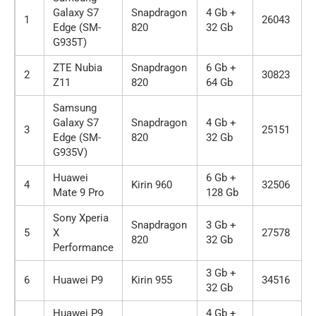
Galaxy S7
Snapdragon
4 Gb +
1
26043
Edge (SM-
820
32 Gb
G935T)
ZTE Nubia
Snapdragon
6 Gb +
2
30823
Z11
820
64 Gb
Samsung
Galaxy S7
Snapdragon
4 Gb +
3
25151
Edge (SM-
820
32 Gb
G935V)
Huawei
6 Gb +
4
Kirin 960
32506
Mate 9 Pro
128 Gb
Sony Xperia
Snapdragon
3 Gb +
5
X
27578
820
32 Gb
Performance
3 Gb +
6
Huawei P9
Kirin 955
34516
32 Gb
Huawei P9
4 Gb +