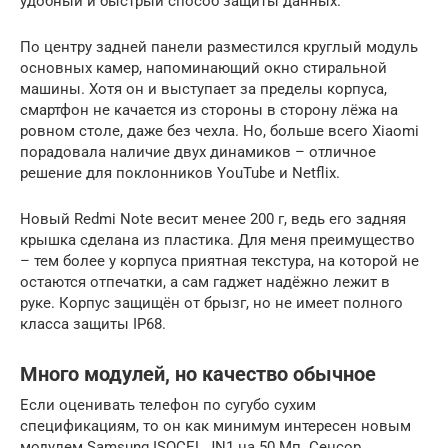
удобный и быстрый способ защиты данных.
По центру задней панели разместился круглый модуль
основных камер, напоминающий окно стиральной
машины. Хотя он и выступает за пределы корпуса,
смартфон не качается из стороны в сторону лёжа на
ровном столе, даже без чехла. Но, больше всего Xiaomi
порадовала наличие двух динамиков – отличное
решение для поклонников YouTube и Netflix.
Новый Redmi Note весит менее 200 г, ведь его задняя
крышка сделана из пластика. Для меня преимущество
– тем более у корпуса приятная текстура, на которой не
остаются отпечатки, а сам гаджет надёжно лежит в
руке. Корпус защищён от брызг, но не имеет полного
класса защиты IP68.
Много модулей, но качество обычное
Если оценивать телефон по сугубо сухим
спецификациям, то он как минимум интересен новым
модулем Samsung ISOCEL JN1 на 50 Мп. Сенсор