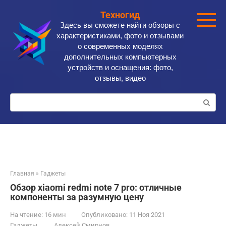
Перейти
Техногид
к
Здесь вы сможете найти обзоры с
контенту
характеристиками, фото и отзывами
о современных моделях
дополнительных компьютерных
устройств и оснащения: фото,
отзывы, видео
Поиск:
Главная
»
Гаджеты
Обзор xiaomi redmi note 7 pro: отличные
компоненты за разумную цену
На чтение:
16 мин
Опубликовано:
11 Ноя 2021
Гаджеты
Алексей Смирнов