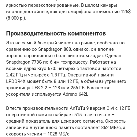
яркостью переэкспонированные. В целом камеры
вполне достойные, как для смартфона стоимостью 125$
(8 000 р.).
Производительность компонентов
Это не самый быстрый чипсет на рынке, особенно по
сравнению со Snapdragon 888, однако, он вполне
хорошо справляется с большинством задач. Сделан
Snapdragon 778G по 6-нм техпроцессу. Работает на
восьми ядрах Kryo 670: четырёх с тактовой частотой
2.42 ГГц и четырёх с 1.8 ГГц. Оперативной памяти
LPDDR4X может быть 8 или 12 ГБ, а объём внутреннего
хранилища UFS 2.2 – 128 или 256 ГБ. В качестве
ускорителя используется Adreno 642L.
В тесте производительности AnTuTu 9 версия Civi с 12 ГБ
оперативной памяти набирает 515 тысяч очков –
средний показатель для ценового сегмента. Скорость
записи во внутреннюю память составляет 862 МБ/с, а
скорость чтения – 1028 МБ/с.