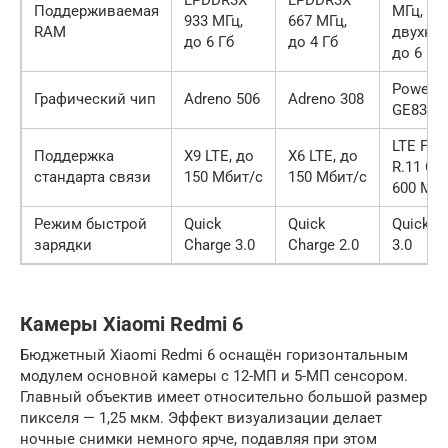
LPDDR3X
LPDDR3Х
Поддерживаемая
МГц,
933 МГц,
667 МГц,
RAM
двухкан
до 6 Гб
до 4 Гб
до 6 Гб
PowerV
Графический чип
Adreno 506
Adreno 308
GE8320
LTE FD
Поддержка
X9 LTE, до
X6 LTE, до
R.11 Cat
стандарта связи
150 Мбит/с
150 Мбит/с
600 Мби
Режим быстрой
Quick
Quick
Quick C
зарядки
Charge 3.0
Charge 2.0
3.0
Камеры Xiaomi Redmi 6
Бюджетный Xiaomi Redmi 6 оснащён горизонтальным
модулем основной камеры с 12-МП и 5-МП сенсором.
Главный объектив имеет относительно большой размер
пикселя — 1,25 мкм. Эффект визуализации делает
ночные снимки немного ярче, подавляя при этом