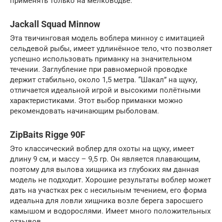
применять только на мелководье.
Jackall Squad Minnow
Эта твичинговая модель воблера минноу с имитацией
сельдевой рыбы, имеет удлинённое тело, что позволяет
успешно использовать приманку на значительном
течении. Заглубление при равномерной проводке
держит стабильно, около 1,5 метра. “Шакал” на щуку,
отличается идеальной игрой и высокими полётными
характеристиками. Этот выбор приманки можно
рекомендовать начинающим рыболовам.
ZipBaits Rigge 90F
Это классический воблер для охоты на щуку, имеет
длину 9 см, и массу – 9,5 гр. Он является плавающим,
поэтому для вылова хищника из глубоких ям данная
модель не подходит. Хорошие результаты воблер может
дать на участках рек с несильным течением, его форма
идеальна для ловли хищника возле берега заросшего
камышом и водорослями. Имеет много положительных
отзывов.