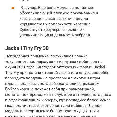
Кроулер. Еще одна модель с лопастью,
обеспечивающей плавное покачивание и
характерное чавканье, типичное для
кормящегося у поверхности карасика.
Существуют кроулеры с крыльями,
увеличивающими дальность заброса.
Jackall Tiny Fry 38
Легендарная приманка, получившая звание
«окуневного киллера», один из лучших воблеров на
окуня 2021 года. Благодаря обтекаемой форме, Jackall
Tiny Fry при наличии тонкой лески или шнура способен
бороздить воздушные просторы на многие метры
вдаль, после силового заброса удилища рыбаком.
Воблер хорошо покажет себя при равномерной,
монотонной проводке в полуметре от подводного дна а
в водохранилищах и озерах, где последнее более менее
гладкое, чистое, «безопасное» для воблера. Данная
модель в ассортименте бывает как тонущая, так и
суспендер, поэтому можно придавать приманки