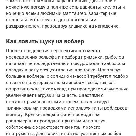
заметность приманки на расстоянии. Для ловли в
ненастную погоду в палитре есть варианты кислоты и
конечно всеми любимый мат тайгер. Характерные
полосы и пятна служат дополнительным
раздражителем, правоцируя хищника на нападение.
Как ловить щуку на воблер
После определения перспективного места,
исследования рельефа и подбора приманки, рыболов
начинает непосредственный лов доставляя забросом
насадку в зону осуществления проводки. Используя
большие воблеры с солидной массой требуется подбор
снасти с полуторакратным запасом теста, так как
сопротивление таких насад при проводках значительно
увеличивает нагрузки на снасть. Снастями с
полубыстрым и быстрым строем насады ведут
твичинговыми проводками используя типы воблерков
минноу. Кренки, шеды и фэты проводят на
равномерных проводках, при этом используя
собственные характеристики игры ловчего
инструмента. Для таких типов искусственных рыбок