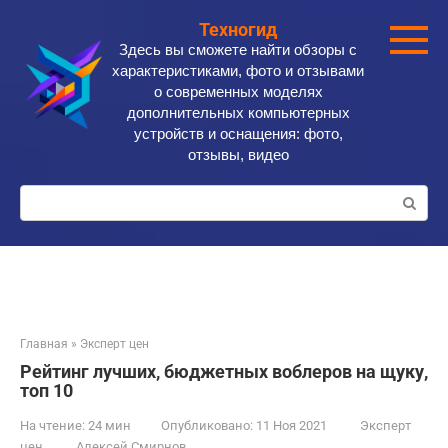
Перейти
Техногид
к
Здесь вы сможете найти обзоры с
контенту
характеристиками, фото и отзывами
о современных моделях
дополнительных компьютерных
устройств и оснащения: фото,
отзывы, видео
Поиск:
Главная
»
Эксперт цен
Рейтинг лучших, бюджетных воблеров на щуку,
топ 10
На чтение:
24 мин
Опубликовано:
11 Ноя 2021
Эксперт
цен
Алексей Смирнов