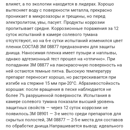
влияет, а по экологии находится в лидерах. Хорошо
вытесняет воду с поверхности металла, прекрасно
проникает в микрозазоры и трещины, но перед
электролитом, увы, пасует. Продукты коррозии
пропитывает средне. Коррозионные поражения за 12
суток испытаний в камере солевого тумана
отсутствуют, но на 6-е сутки испытаний изменился цвет
пленки.СОСТАВ 3М 08877 предназначен для защиты
днища. Наносимая пленка имеет пузыри и наплывы,
однако адгезионный тест прошел на «отлично». При
попадании 3М 08877 на лакокрасочную поверхность на
ней остаются темные пятна. Высокую температуру
препарат переносит хорошо, но растрескивается при
изгибе на стержне 15 мм при-20°С. Абразивостойкость
хорошая: после вращения в песке наблюдается не
более 7% разрушенной поверхности. Испытания в
камере солевого тумана показали высший уровень
защитных свойств — через 12 суток коррозии не
появилось.3М 08901 — 3-е место среди препаратов для
скрытых полостей, 3М 08877 — 2-5-е места для составов
по обработке днища.Напрашивается вывод: идеального