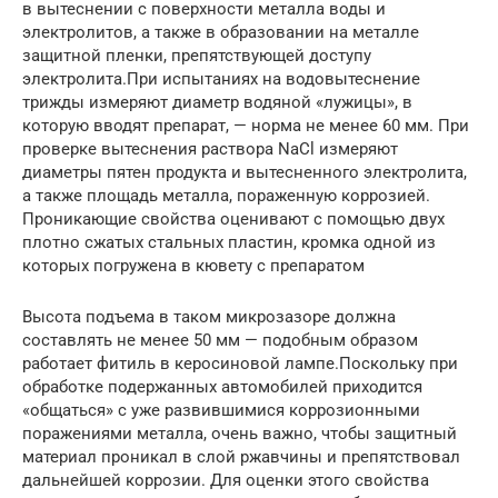
в вытеснении с поверхности металла воды и
электролитов, а также в образовании на металле
защитной пленки, препятствующей доступу
электролита.При испытаниях на водовытеснение
трижды измеряют диаметр водяной «лужицы», в
которую вводят препарат, — норма не менее 60 мм. При
проверке вытеснения раствора NaCl измеряют
диаметры пятен продукта и вытесненного электролита,
а также площадь металла, пораженную коррозией.
Проникающие свойства оценивают с помощью двух
плотно сжатых стальных пластин, кромка одной из
которых погружена в кювету с препаратом
Высота подъема в таком микрозазоре должна
составлять не менее 50 мм — подобным образом
работает фитиль в керосиновой лампе.Поскольку при
обработке подержанных автомобилей приходится
«общаться» с уже развившимися коррозионными
поражениями металла, очень важно, чтобы защитный
материал проникал в слой ржавчины и препятствовал
дальнейшей коррозии. Для оценки этого свойства