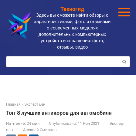
Перейти
Техногид
к
Здесь вы сможете найти обзоры с
контенту
характеристиками, фото и отзывами
о современных моделях
дополнительных компьютерных
устройств и оснащения: фото,
отзывы, видео
Поиск:
Главная
»
Эксперт цен
Топ-8 лучших антикоров для автомобиля
На чтение:
24 мин
Опубликовано:
11 Ноя 2021
Эксперт
цен
Алексей Смирнов