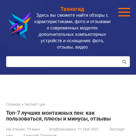
Перейти
Техногид
к
Здесь вы сможете найти обзоры с
контенту
характеристиками, фото и отзывами
о современных моделях
дополнительных компьютерных
устройств и оснащения: фото,
отзывы, видео
Поиск:
Главная
»
Эксперт цен
Топ-7 лучших монтажных пен: как
пользоваться, плюсы и минусы, отзывы
На чтение:
19 мин
Опубликовано:
11 Ноя 2021
Эксперт
цен
Алексей Смирнов