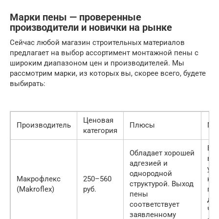
Марки пены — проверенные
производители и новички на рынке
Сейчас любой магазин строительных материалов
предлагает на выбор ассортимент монтажной пены с
широким диапазоном цен и производителей. Мы
рассмотрим марки, из которых вы, скорее всего, будете
выбирать:
Ценовая
Производитель
Плюсы
Ми
категория
В 
Обладает хорошей
вр
адгезией и
ух
однородной
Макрофлекс
250–560
кач
структурой. Выход
(Makroflex)
руб.
пр
пены
дае
соответствует
Ча
заявленному