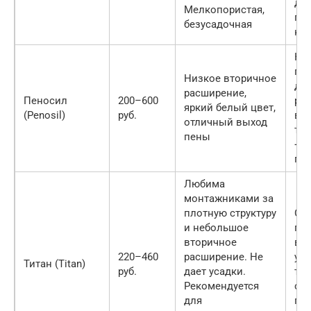
до
Мелкопористая,
по
безусадочная
кр
Не
пр
Низкое вторичное
дл
расширение,
Пеносил
200–600
раб
яркий белый цвет,
(Penosil)
руб.
вы
отличный выход
тем
пены
+35
пе
Любима
монтажниками за
плотную структуру
Ср
и небольшое
пе
вторичное
во
220–460
расширение. Не
ул
Титан (Titan)
руб.
дает усадки.
тер
Рекомендуется
св
для
пр