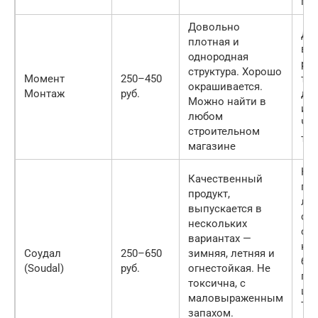
по
Довольно
Да
плотная и
вт
однородная
ра
структура. Хорошо
Момент
250–450
тре
окрашивается.
Монтаж
руб.
до
Можно найти в
ис
любом
Чер
строительном
тер
магазине
Не
Качественный
про
продукт,
лю
выпускается в
со
нескольких
све
вариантах —
как
Соудал
250–650
зимняя, летняя и
бо
(Soudal)
руб.
огнестойкая. Не
пе
токсична, с
цве
маловыраженным
Тре
запахом.