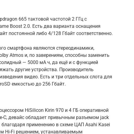
dragon 665 тактовой частотой 2 ГГц с
me Boost 2.0. Есть два варианта оснащения
айт постоянной либо 4/128 Гбайт соответственно.
го смартфона являются стереодинамики,
lby Atmos и, по заверениям, способны заменить
олидный — 5000 мА ч, да ещё и с функцией
ряжать другие устройства. Производитель
изведения видео. Есть и три отдельных слота для
roSD емкостью до 256 Гбайт.
ссором HiSilicon Kirin 970 и 4 ГБ оперативной
e-C, девайс обладает привычным разъемом jack
л благодаря применению в схеме ЦАП Asahi Kasei
м Hi-Fi решением, устанавливаемым