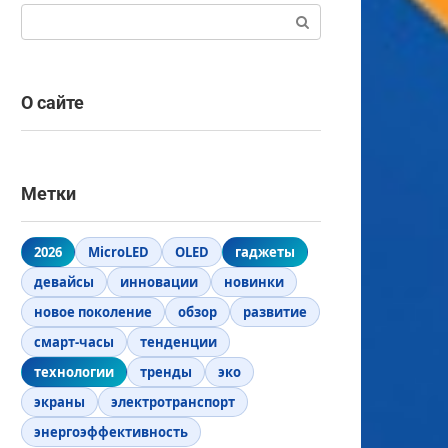
Поиск:
О сайте
Метки
2026
MicroLED
OLED
гаджеты
девайсы
инновации
новинки
новое поколение
обзор
развитие
смарт-часы
тенденции
технологии
тренды
эко
экраны
электротранспорт
энергоэффективность