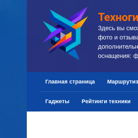
Перейти
к
Техног
контенту
Здесь вы смо
фото и отзыв
дополнительн
оснащения: ф
Главная страница
Маршрути
Гаджеты
Рейтинги техники