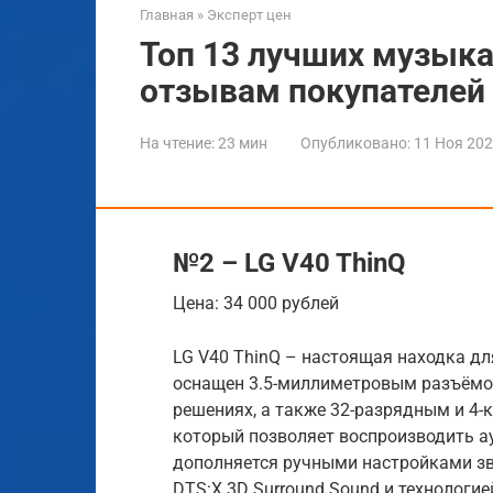
Главная
»
Эксперт цен
Топ 13 лучших музык
отзывам покупателей
На чтение:
23 мин
Опубликовано:
11 Ноя 20
№2 – LG V40 ThinQ
Цена: 34 000 рублей
LG V40 ThinQ – настоящая находка д
оснащен 3.5-миллиметровым разъёмом
решениях, а также 32-разрядным и 4
который позволяет воспроизводить а
дополняется ручными настройками зв
DTS:X 3D Surround Sound и технологие