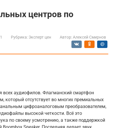
альных центров по
21
Рубрика:
Эксперт цен
Автор:
Алексей Смирнов
ля всех аудиофилов. Флагманский смартфон
, который отсутствует во многих премиальных
-канальным цифроаналоговым преобразователем,
удиофайлы высокой четкости. Всё это
ука по своему усмотрению, а также поддержкой
й Boombox Speaker. Последняя делает звук