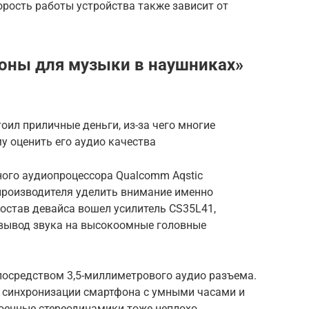
орость работы устройства также зависит от
оны для музыки в наушниках»
оил приличные деньги, из-за чего многие
у оценить его аудио качества
ного аудиопроцессора Qualcomm Aqstic
производителя уделить внимание именно
остав девайса вошел усилитель CS35L41,
вывод звука на высокоомные головные
посредством 3,5-миллиметрового аудио разъема.
ля синхронизации смартфона с умными часами и
роенные стереодинамики тоже неплохо