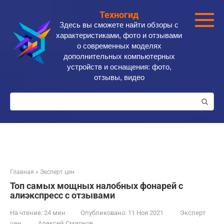
Перейти
Техногид
к
Здесь вы сможете найти обзоры с
контенту
характеристиками, фото и отзывами
о современных моделях
дополнительных компьютерных
устройств и оснащения: фото,
отзывы, видео
Поиск:
Главная
»
Эксперт цен
Топ самых мощных налобных фонарей с
алиэкспресс с отзывами
На чтение:
24 мин
Опубликовано:
11 Ноя 2021
Эксперт
цен
Алексей Смирнов