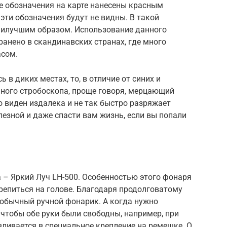
ие обозначения на карте нанесены красным
эти обозначения будут не видны. В такой
аилучшим образом. Использование данного
анено в скандинавских странах, где много
асом.
ь в диких местах, то, в отличие от синих и
йного стробоскопа, проще говоря, мерцающий
 виден издалека и не так быстро разряжает
лезной и даже спасти вам жизнь, если вы попали
 – Яркий Луч LH-500. Особенностью этого фонаря
крепиться на голове. Благодаря продолговатому
 обычный ручной фонарик. А когда нужно
 чтобы обе руки были свободны, например, при
ливается в специальное крепление на ремешке. О