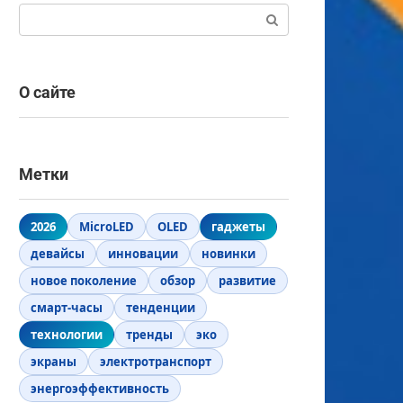
Поиск:
О сайте
Метки
2026
MicroLED
OLED
гаджеты
девайсы
инновации
новинки
новое поколение
обзор
развитие
смарт-часы
тенденции
технологии
тренды
эко
экраны
электротранспорт
энергоэффективность