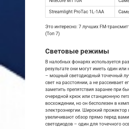
Nitecore MT10A
Сам
Streamlight ProTac 1L-1AA
Самы
Это интересно: 7 лучших FM-трансмит
(Топ 7)
Световые режимы
В налобных фонарях используется раз
результате они могут иметь один ил
– мощный светодиодный точечный луч
свет на расстоянии, а не рассеивает е
заметить препятствия заранее при быс
очередной крюк или станционную пет
восхождении, но он бесполезен в кем
электроэнергии. Широкий прожектор в
увеличивают обзор прямо перед вами
светодиодов – один для точечного осв