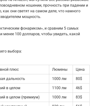
 повседневном ношении, прочность при падении и
, как они светят на самом деле, что намного
изводителем мощность.
актическим фонариком», и сравним 5 самых
и менее 100 долларов, чтобы увидеть, какой
шего выбора:
вной плюс
Люмены
Цена
ая дальность
1000 лм
80$
ий в целом
1100 лм
46$
ий в целом (премиум)
1000 лм
83$