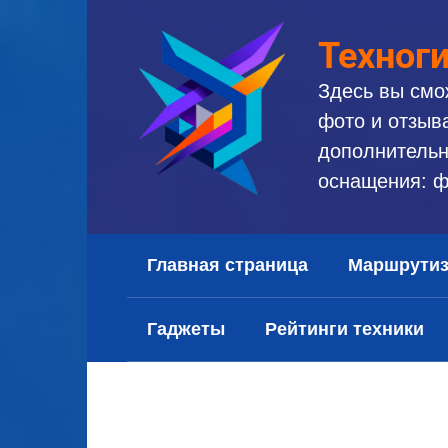
Перейти
к
Техног
контенту
Здесь вы смо
фото и отзыв
дополнительн
оснащения: ф
Главная страница
Маршрути
Гаджеты
Рейтинги техники