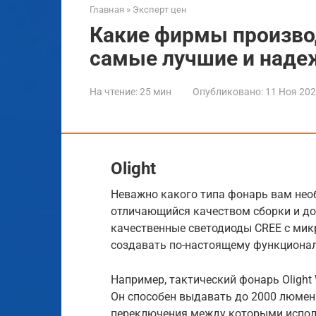
Главная
»
Эксперт цен
Какие фирмы произво
самые лучшие и надеж
На чтение:
25 мин
Опубликовано:
11 Ноя 20
Olight
Неважно какого типа фонарь вам необ
отличающийся качеством сборки и до
качественные светодиоды CREE с мик
создавать по-настоящему функциона
Например, тактический фонарь Olight 
Он способен выдавать до 2000 люмен
переключения между которыми исполь