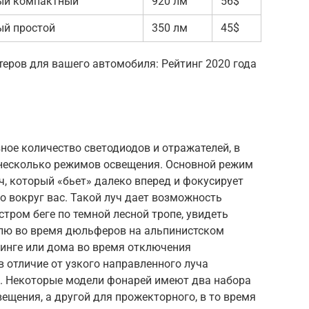
ый компактный
920 лм
56$
й простой
350 лм
45$
теров для вашего автомобиля: Рейтинг 2020 года
ное количество светодиодов и отражателей, в
и несколько режимов освещения. Основной режим
, который «бьет» далеко вперед и фокусирует
го вокруг вас. Такой луч дает возможность
тром беге по темной лесной тропе, увидеть
лю во время дюльферов на альпинистском
пинге или дома во время отключения
 отличие от узкого направленного луча
. Некоторые модели фонарей имеют два набора
ещения, а другой для прожекторного, в то время