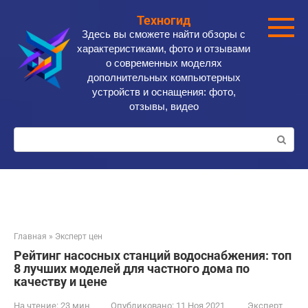
Перейти
Техногид
к
Здесь вы сможете найти обзоры с
контенту
характеристиками, фото и отзывами
о современных моделях
дополнительных компьютерных
устройств и оснащения: фото,
отзывы, видео
Поиск:
Главная
»
Эксперт цен
Рейтинг насосных станций водоснабжения: топ
8 лучших моделей для частного дома по
качеству и цене
На чтение:
23 мин
Опубликовано:
11 Ноя 2021
Эксперт