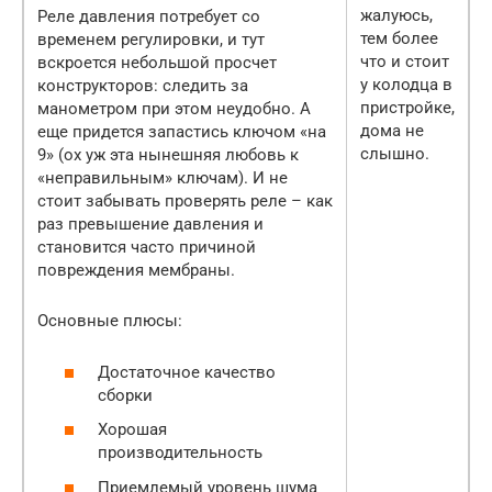
жалуюсь,
Реле давления потребует со
тем более
временем регулировки, и тут
что и стоит
вскроется небольшой просчет
у колодца в
конструкторов: следить за
пристройке,
манометром при этом неудобно. А
дома не
еще придется запастись ключом «на
слышно.
9» (ох уж эта нынешняя любовь к
«неправильным» ключам). И не
стоит забывать проверять реле – как
раз превышение давления и
становится часто причиной
повреждения мембраны.
Основные плюсы:
Достаточное качество
сборки
Хорошая
производительность
Приемлемый уровень шума