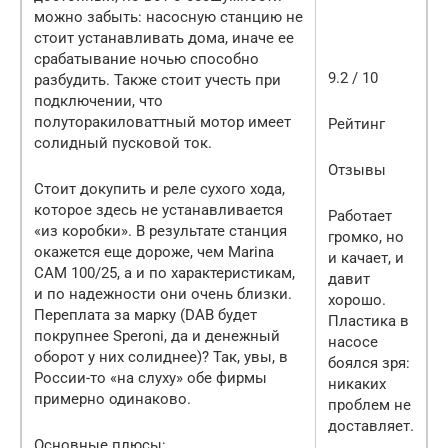
можно забыть: насосную станцию не
стоит устанавливать дома, иначе ее
срабатывание ночью способно
9.2 / 10
разбудить. Также стоит учесть при
подключении, что
полуторакиловаттный мотор имеет
Рейтинг
солидный пусковой ток.
Отзывы
Стоит докупить и реле сухого хода,
которое здесь не устанавливается
Работает
«из коробки». В результате станция
громко, но
окажется еще дороже, чем Marina
и качает, и
CAM 100/25, а и по характеристикам,
давит
и по надежности они очень близки.
хорошо.
Переплата за марку (DAB будет
Пластика в
покрупнее Speroni, да и денежный
насосе
оборот у них солиднее)? Так, увы, в
боялся зря:
России-то «на слуху» обе фирмы
никаких
примерно одинаково.
проблем не
доставляет.
Основные плюсы: