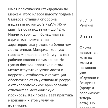
Имея практически стандартную по
меркам этого класса высоту подъема
8 метров, станция способна
9.8 / 10
выдавать поток до 2.7 м³/ч (45 л/
Рейтинг
мин). Высота подъема – до 42 м.
Иначе говоря, для большинства
Отзывы
вариантов применения
характеристики у станции более чем
Фирма
достаточные. Материал корпуса
известная,
насоса – классический чугун, а вот
хотя на
рабочее колесо полимерное. Не
моем и
нужно бояться пластика в этом
написано
месте: отсутствие уязвимости к
уже
коррозии, стойкость к кавитации
«Сделано в
обеспечивают ему отличный ресурс,
Венгрии»
а стекловолоконное армирование
(вроде и
отвечает за механическую
российские
прочность. Как показывает практика,
теперь
нареканий к этому узлу не
есть). Но
возникает.