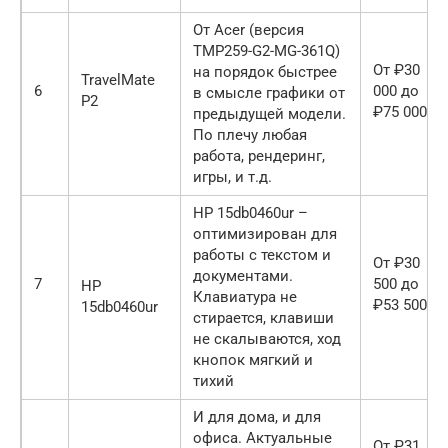
От Acer (версия
TMP259-G2-MG-361Q)
От ₽30
на порядок быстрее
TravelMate
6
000 до
в смысле графики от
P2
₽75 000
предыдущей модели.
По плечу любая
работа, рендеринг,
игры, и т.д.
HP 15db0460ur –
оптимизирован для
работы с текстом и
От ₽30
документами.
7
500 до
HP
Клавиатура не
₽53 500
15db0460ur
стирается, клавиши
не скалываются, ход
кнопок мягкий и
тихий
И для дома, и для
офиса. Актуальные
От ₽31