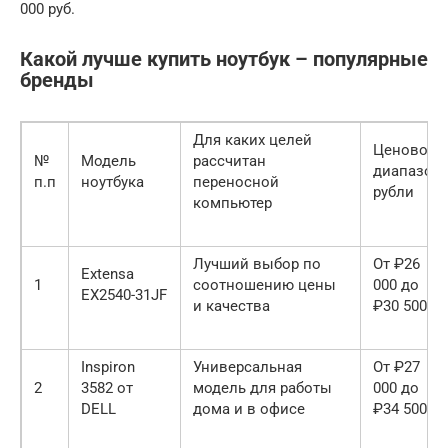
000 руб.
Какой лучше купить ноутбук – популярные
бренды
Для каких целей
Ценовой
№
Модель
рассчитан
диапазон,
п.п
ноутбука
переносной
рубли
компьютер
Лучший выбор по
От ₽26
Extensa
1
соотношению цены
000 до
EX2540-31JF
и качества
₽30 500
Inspiron
Универсальная
От ₽27
2
3582 от
модель для работы
000 до
DELL
дома и в офисе
₽34 500