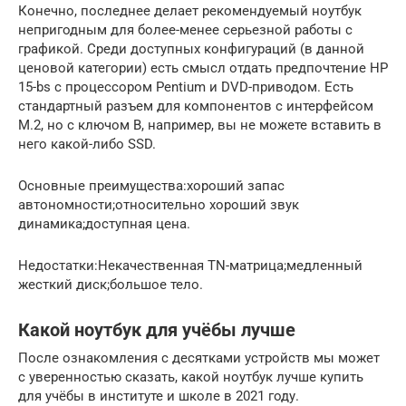
Конечно, последнее делает рекомендуемый ноутбук
непригодным для более-менее серьезной работы с
графикой. Среди доступных конфигураций (в данной
ценовой категории) есть смысл отдать предпочтение HP
15-bs с процессором Pentium и DVD-приводом. Есть
стандартный разъем для компонентов с интерфейсом
M.2, но с ключом B, например, вы не можете вставить в
него какой-либо SSD.
Основные преимущества:хороший запас
автономности;относительно хороший звук
динамика;доступная цена.
Недостатки:Некачественная TN-матрица;медленный
жесткий диск;большое тело.
Какой ноутбук для учёбы лучше
После ознакомления с десятками устройств мы может
с уверенностью сказать, какой ноутбук лучше купить
для учёбы в институте и школе в 2021 году.