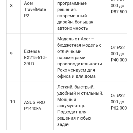
Acer
программные
8
000 до
TravelMate
решения,
₽87 500
P2
современный
дизайн, большая
автономность
Модель от Acer –
бюджетная модель с
От ₽32
Extensa
отличными
9
000 до
EX215-51G-
параметрами
₽40 000
39LD
производительности.
Рекомендуем для
офиса и для дома
Легкий, быстрый,
удобный и стильный.
От ₽32
Мощный
10
000 до
ASUS PRO
аккумулятор.
₽62 000
P1440FA
Подходит для
решения любых
задач