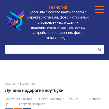
Перейти
Техногид
к
Здесь вы сможете найти обзоры с
контенту
характеристиками, фото и отзывами
о современных моделях
дополнительных компьютерных
устройств и оснащения: фото,
отзывы, видео
Поиск:
Главная
»
Эксперт цен
Лучшие недорогие ноутбуки
На чтение:
23 мин
Опубликовано:
11 Ноя 2021
Эксперт
цен
Алексей Смирнов