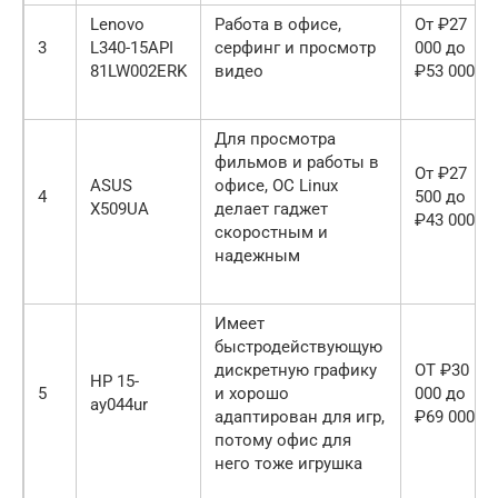
Lenovo
Работа в офисе,
От ₽27
3
L340-15API
серфинг и просмотр
000 до
81LW002ERK
видео
₽53 000
Для просмотра
фильмов и работы в
От ₽27
ASUS
офисе, ОС Linux
4
500 до
X509UA
делает гаджет
₽43 000
скоростным и
надежным
Имеет
быстродействующую
дискретную графику
ОТ ₽30
HP 15-
5
и хорошо
000 до
ay044ur
адаптирован для игр,
₽69 000
потому офис для
него тоже игрушка