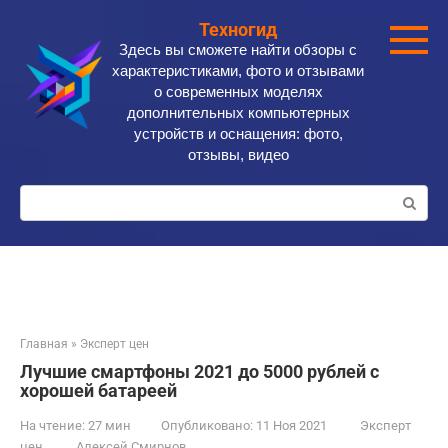
Перейти
Техногид
к
Здесь вы сможете найти обзоры с
контенту
характеристиками, фото и отзывами
о современных моделях
дополнительных компьютерных
устройств и оснащения: фото,
отзывы, видео
Поиск:
Главная
»
Эксперт цен
Лучшие смартфоны 2021 до 5000 рублей с
хорошей батареей
На чтение:
27 мин
Опубликовано:
11 Ноя 2021
Эксперт
цен
Алексей Смирнов