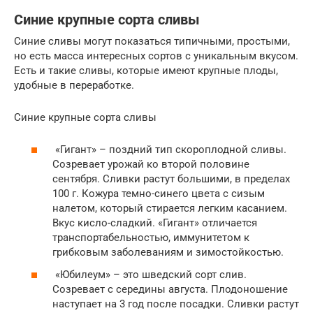
Синие крупные сорта сливы
Синие сливы могут показаться типичными, простыми,
но есть масса интересных сортов с уникальным вкусом.
Есть и такие сливы, которые имеют крупные плоды,
удобные в переработке.
Синие крупные сорта сливы
«Гигант» – поздний тип скороплодной сливы.
Созревает урожай ко второй половине
сентября. Сливки растут большими, в пределах
100 г. Кожура темно-синего цвета с сизым
налетом, который стирается легким касанием.
Вкус кисло-сладкий. «Гигант» отличается
транспортабельностью, иммунитетом к
грибковым заболеваниям и зимостойкостью.
«Юбилеум» – это шведский сорт слив.
Созревает с середины августа. Плодоношение
наступает на 3 год после посадки. Сливки растут