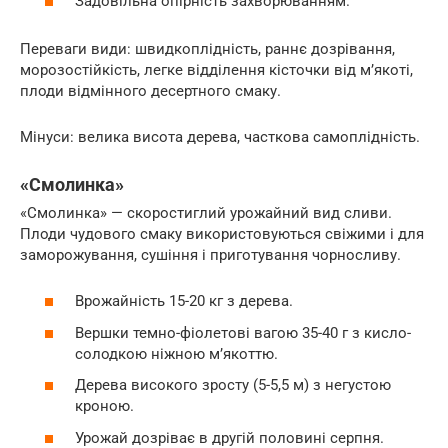
Задовільна опірність захворюванням.
Переваги види: швидкоплідність, раннє дозрівання,
морозостійкість, легке відділення кісточки від м’якоті,
плоди відмінного десертного смаку.
Мінуси: велика висота дерева, часткова самоплідність.
«Смолинка»
«Смолинка» — скоростиглий урожайний вид сливи.
Плоди чудового смаку використовуються свіжими і для
заморожування, сушіння і приготування чорносливу.
Врожайність 15-20 кг з дерева.
Вершки темно-фіолетові вагою 35-40 г з кисло-
солодкою ніжною м’якоттю.
Дерева високого зросту (5-5,5 м) з негустою
кроною.
Урожай дозріває в другій половині серпня.