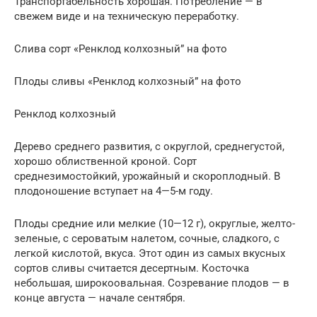
Транспортабельность хорошая. Потребление — в
свежем виде и на техническую переработку.
Слива сорт «Ренклод колхозный” на фото
Плоды сливы «Ренклод колхозный” на фото
Ренклод колхозный
Дерево среднего развития, с округлой, среднегустой,
хорошо облиственной кроной. Сорт
среднезимостойкий, урожайный и скороплодный. В
плодоношение вступает на 4—5-м году.
Плоды средние или мелкие (10—12 г), округлые, желто-
зеленые, с сероватым налетом, сочные, сладкого, с
легкой кислотой, вкуса. Этот один из самых вкусных
сортов сливы считается десертным. Косточка
небольшая, широкоовальная. Созревание плодов — в
конце августа — начале сентября.