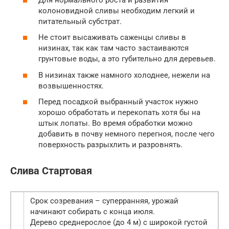
колоновидной сливы необходим легкий и
питательный субстрат.
Не стоит высаживать саженцы сливы в
низинах, так как там часто застаиваются
грунтовые воды, а это губительно для деревьев.
В низинах также намного холоднее, нежели на
возвышенностях.
Перед посадкой выбранный участок нужно
хорошо обработать и перекопать хотя бы на
штык лопаты. Во время обработки можно
добавить в почву немного перегноя, после чего
поверхность разрыхлить и разровнять.
Слива Стартовая
Срок созревания – суперранняя, урожай
начинают собирать с конца июля.
Дерево среднерослое (до 4 м) с широкой густой