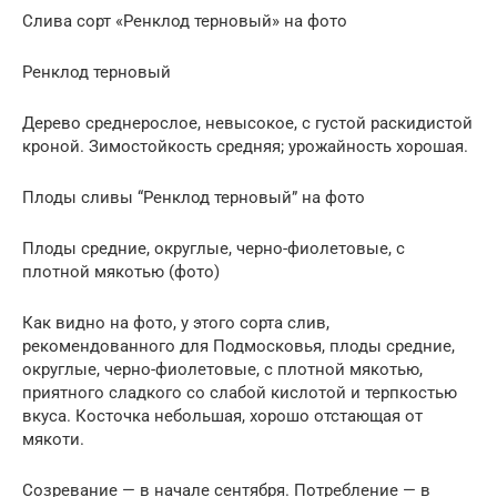
Слива сорт «Ренклод терновый» на фото
Ренклод терновый
Дерево среднерослое, невысокое, с густой раскидистой
кроной. Зимостойкость средняя; урожайность хорошая.
Плоды сливы “Ренклод терновый” на фото
Плоды средние, округлые, черно-фиолетовые, с
плотной мякотью (фото)
Как видно на фото, у этого сорта слив,
рекомендованного для Подмосковья, плоды средние,
округлые, черно-фиолетовые, с плотной мякотью,
приятного сладкого со слабой кислотой и терпкостью
вкуса. Косточка небольшая, хорошо отстающая от
мякоти.
Созревание — в начале сентября. Потребление — в