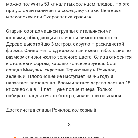
можно получить 50 кг налитых солнцем плодов. Но это
при условии наличия по соседству сливы Венгерка
московская или Скороспелка красная.
Старый сорт домашней группы с итальянскими
корнями, обладающий отличной зимостойкостью.
Дерево высотой до 3 метров, округло – раскидистой
формы. Слива Ренклод колхозный имеет небольшие по
размеру сливки желто-зеленого цвета. Слива относится
к столовым сортам, хорошо консервируется. Сорт
создал Мичурин, скрестив Терносливу и Ренклод
зеленый. Плодоношение наступает на 4-5 году и
нарастает постепенно. Восьмилетнее дерево даст до 18
кг сливок, а в 11 лет – уже полцентнера. Только
собирать плоды нужно быстро, иначе они осыпятся.
Достоинства сливы Ренклод колхозный:
x