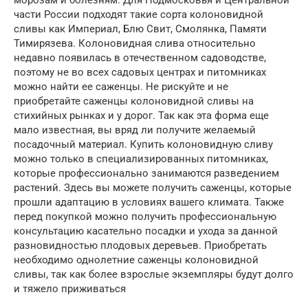
части России подходят такие сорта колоновидной
сливы как Империал, Блю Свит, Смолянка, Памяти
Тимирязева. Колоновидная слива относительно
недавно появилась в отечественном садоводстве,
поэтому не во всех садовых центрах и питомниках
можно найти ее саженцы. Не рискуйте и не
приобретайте саженцы колоновидной сливы на
стихийных рынках и у дорог. Так как эта форма еще
мало известная, вы вряд ли получите желаемый
посадочный материал. Купить колоновидную сливу
можно только в специализированных питомниках,
которые профессионально занимаются разведением
растений. Здесь вы можете получить саженцы, которые
прошли адаптацию в условиях вашего климата. Также
перед покупкой можно получить профессиональную
консультацию касательно посадки и ухода за данной
разновидностью плодовых деревьев. Приобретать
необходимо однолетние саженцы колоновидной
сливы, так как более взрослые экземпляры будут долго
и тяжело приживаться