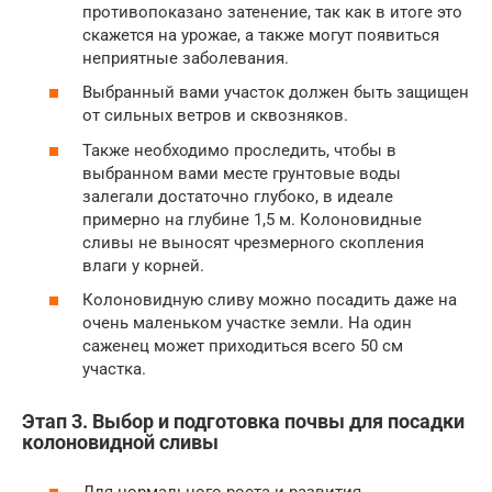
противопоказано затенение, так как в итоге это
скажется на урожае, а также могут появиться
неприятные заболевания.
Выбранный вами участок должен быть защищен
от сильных ветров и сквозняков.
Также необходимо проследить, чтобы в
выбранном вами месте грунтовые воды
залегали достаточно глубоко, в идеале
примерно на глубине 1,5 м. Колоновидные
сливы не выносят чрезмерного скопления
влаги у корней.
Колоновидную сливу можно посадить даже на
очень маленьком участке земли. На один
саженец может приходиться всего 50 см
участка.
Этап 3. Выбор и подготовка почвы для посадки
колоновидной сливы
Для нормального роста и развития