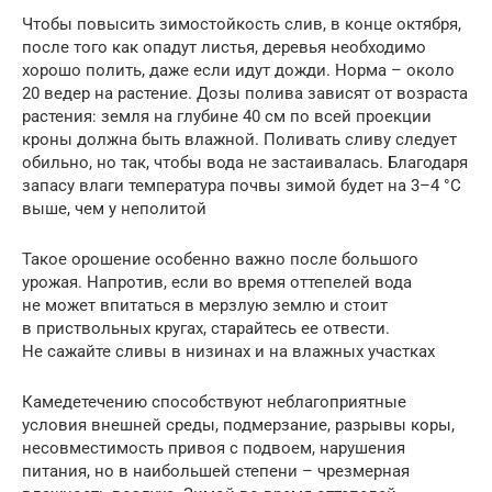
Чтобы повысить зимостойкость слив, в конце октября,
после того как опадут листья, деревья необходимо
хорошо полить, даже если идут дожди. Норма – около
20 ведер на растение. Дозы полива зависят от возраста
растения: земля на глубине 40 см по всей проекции
кроны должна быть влажной. Поливать сливу следует
обильно, но так, чтобы вода не застаивалась. Благодаря
запасу влаги температура почвы зимой будет на 3–4 °С
выше, чем у неполитой
Такое орошение особенно важно после большого
урожая. Напротив, если во время оттепелей вода
не может впитаться в мерзлую землю и стоит
в приствольных кругах, старайтесь ее отвести.
Не сажайте сливы в низинах и на влажных участках
Камедетечению способствуют неблагоприятные
условия внешней среды, подмерзание, разрывы коры,
несовместимость привоя с подвоем, нарушения
питания, но в наибольшей степени – чрезмерная