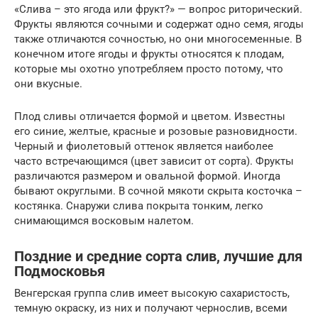
«Слива – это ягода или фрукт?» — вопрос риторический.
Фрукты являются сочными и содержат одно семя, ягоды
также отличаются сочностью, но они многосеменные. В
конечном итоге ягоды и фрукты относятся к плодам,
которые мы охотно употребляем просто потому, что
они вкусные.
Плод сливы отличается формой и цветом. Известны
его синие, желтые, красные и розовые разновидности.
Черный и фиолетовый оттенок является наиболее
часто встречающимся (цвет зависит от сорта). Фрукты
различаются размером и овальной формой. Иногда
бывают округлыми. В сочной мякоти скрыта косточка –
костянка. Снаружи слива покрыта тонким, легко
снимающимся восковым налетом.
Поздние и средние сорта слив, лучшие для
Подмосковья
Венгерская группа слив имеет высокую сахаристость,
темную окраску, из них и получают чернослив, всеми