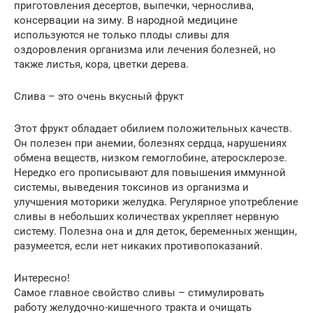
приготовления десертов, выпечки, чернослива,
консервации на зиму. В народной медицине
используются не только плоды сливы для
оздоровления организма или лечения болезней, но
также листья, кора, цветки дерева.
Слива – это очень вкусный фрукт
Этот фрукт обладает обилием положительных качеств.
Он полезен при анемии, болезнях сердца, нарушениях
обмена веществ, низком гемоглобине, атеросклерозе.
Нередко его прописывают для повышения иммунной
системы, выведения токсинов из организма и
улучшения моторики желудка. Регулярное употребление
сливы в небольших количествах укрепляет нервную
систему. Полезна она и для деток, беременных женщин,
разумеется, если нет никаких противопоказаний.
Интересно!
Самое главное свойство сливы – стимулировать
работу желудочно-кишечного тракта и очищать