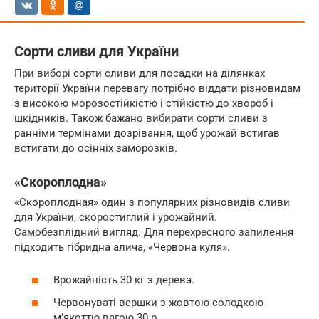
Сорти сливи для України
При виборі сорти сливи для посадки на ділянках
території України перевагу потрібно віддати різновидам
з високою морозостійкістю і стійкістю до хвороб і
шкідників. Також бажано вибирати сорти сливи з
ранніми термінами дозрівання, щоб урожай встигав
встигати до осінніх заморозків.
«Скороплодна»
«Скороплодная» один з популярних різновидів сливи
для України, скоростиглий і урожайний.
Самобезплідний вигляд. Для перехресного запилення
підходить гібридна алича, «Червона куля».
Врожайність 30 кг з дерева.
Червонуваті вершки з жовтою солодкою
м’якоттю вагою 30 р.