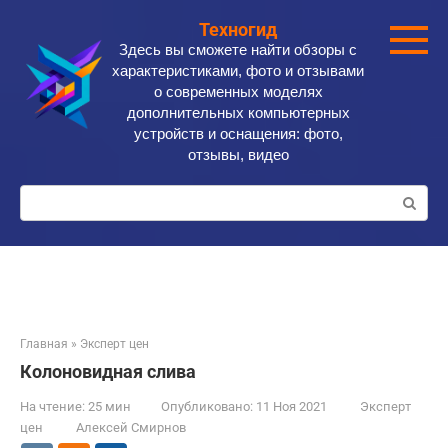
Перейти
Техногид
к
Здесь вы сможете найти обзоры с
контенту
характеристиками, фото и отзывами
о современных моделях
дополнительных компьютерных
устройств и оснащения: фото,
отзывы, видео
Поиск:
Главная
»
Эксперт цен
Колоновидная слива
На чтение:
25 мин
Опубликовано:
11 Ноя 2021
Эксперт
цен
Алексей Смирнов