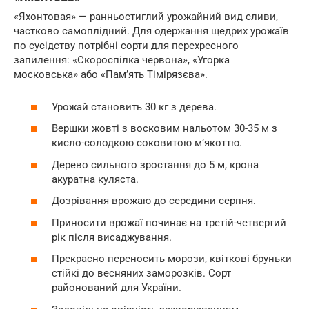
«Яхонтовая» — ранньостиглий урожайний вид сливи,
частково самоплідний. Для одержання щедрих урожаїв
по сусідству потрібні сорти для перехресного
запилення: «Скороспілка червона», «Угорка
московська» або «Пам’ять Тімірязєва».
Урожай становить 30 кг з дерева.
Вершки жовті з восковим нальотом 30-35 м з
кисло-солодкою соковитою м’якоттю.
Дерево сильного зростання до 5 м, крона
акуратна куляста.
Дозрівання врожаю до середини серпня.
Приносити врожаї починає на третій-четвертий
рік після висаджування.
Прекрасно переносить морози, квіткові бруньки
стійкі до весняних заморозків. Сорт
районований для України.