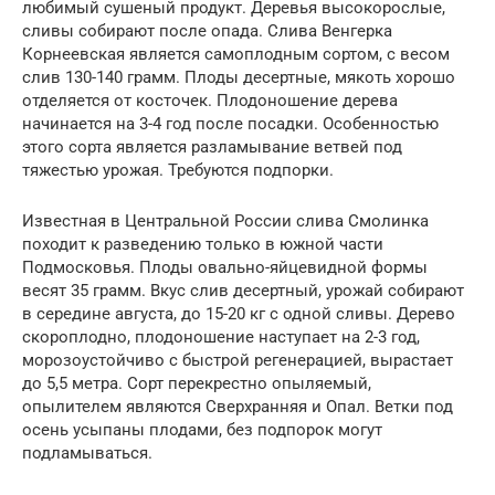
любимый сушеный продукт. Деревья высокорослые,
сливы собирают после опада. Слива Венгерка
Корнеевская является самоплодным сортом, с весом
слив 130-140 грамм. Плоды десертные, мякоть хорошо
отделяется от косточек. Плодоношение дерева
начинается на 3-4 год после посадки. Особенностью
этого сорта является разламывание ветвей под
тяжестью урожая. Требуются подпорки.
Известная в Центральной России слива Смолинка
походит к разведению только в южной части
Подмосковья. Плоды овально-яйцевидной формы
весят 35 грамм. Вкус слив десертный, урожай собирают
в середине августа, до 15-20 кг с одной сливы. Дерево
скороплодно, плодоношение наступает на 2-3 год,
морозоустойчиво с быстрой регенерацией, вырастает
до 5,5 метра. Сорт перекрестно опыляемый,
опылителем являются Сверхранняя и Опал. Ветки под
осень усыпаны плодами, без подпорок могут
подламываться.