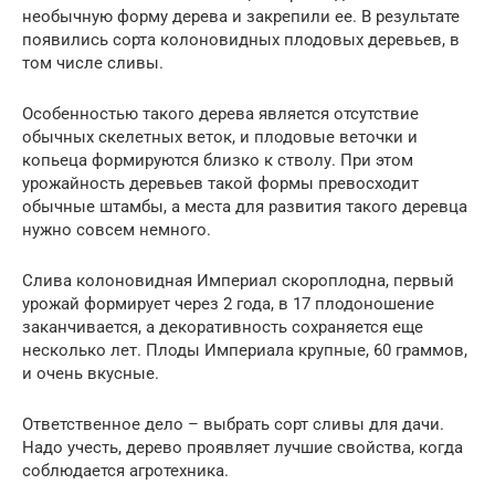
необычную форму дерева и закрепили ее. В результате
появились сорта колоновидных плодовых деревьев, в
том числе сливы.
Особенностью такого дерева является отсутствие
обычных скелетных веток, и плодовые веточки и
копьеца формируются близко к стволу. При этом
урожайность деревьев такой формы превосходит
обычные штамбы, а места для развития такого деревца
нужно совсем немного.
Слива колоновидная Империал скороплодна, первый
урожай формирует через 2 года, в 17 плодоношение
заканчивается, а декоративность сохраняется еще
несколько лет. Плоды Империала крупные, 60 граммов,
и очень вкусные.
Ответственное дело – выбрать сорт сливы для дачи.
Надо учесть, дерево проявляет лучшие свойства, когда
соблюдается агротехника.