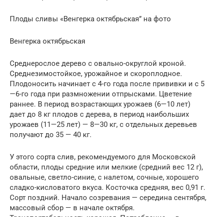
Плоды сливы «Венгерка октябрьская” на фото
Венгерка октябрьская
Среднерослое дерево с овально-округлой кроной.
Среднезимостойкое, урожайное и скороплодное.
Плодоносить начинает с 4-го года после прививки и с 5
—6-го года при размножении отпрысками. Цветение
раннее. В период возрастающих урожаев (6—10 лет)
дает до 8 кг плодов с дерева, в период наибольших
урожаев (11—25 лет) — 8—30 кг, с отдельных деревьев
получают до 35 — 40 кг.
У этого сорта слив, рекомендуемого для Московской
области, плоды средние или мелкие (средний вес 12 г),
овальные, светло-синие, с налетом, сочные, хорошего
сладко-кисловатого вкуса. Косточка средняя, вес 0,91 г.
Сорт поздний. Начало созревания — середина сентября,
массовый сбор — в начале октября.