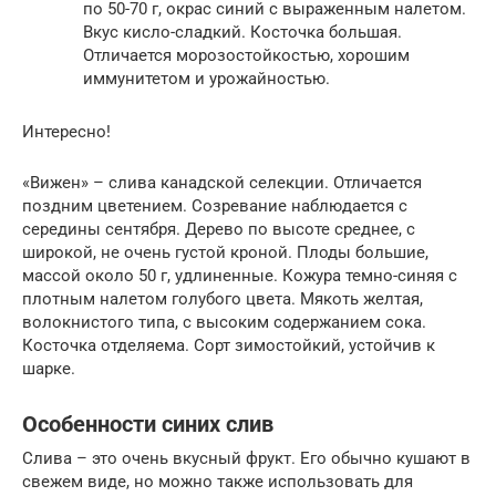
по 50-70 г, окрас синий с выраженным налетом.
Вкус кисло-сладкий. Косточка большая.
Отличается морозостойкостью, хорошим
иммунитетом и урожайностью.
Интересно!
«Вижен» – слива канадской селекции. Отличается
поздним цветением. Созревание наблюдается с
середины сентября. Дерево по высоте среднее, с
широкой, не очень густой кроной. Плоды большие,
массой около 50 г, удлиненные. Кожура темно-синяя с
плотным налетом голубого цвета. Мякоть желтая,
волокнистого типа, с высоким содержанием сока.
Косточка отделяема. Сорт зимостойкий, устойчив к
шарке.
Особенности синих слив
Слива – это очень вкусный фрукт. Его обычно кушают в
свежем виде, но можно также использовать для