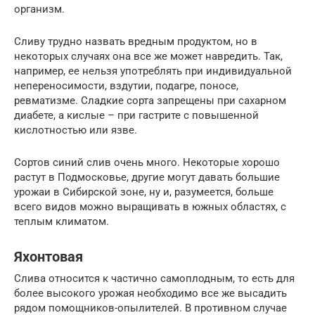
организм.
Сливу трудно назвать вредным продуктом, но в
некоторых случаях она все же может навредить. Так,
например, ее нельзя употреблять при индивидуальной
непереносимости, вздутии, подагре, поносе,
ревматизме. Сладкие сорта запрещены при сахарном
диабете, а кислые – при гастрите с повышенной
кислотностью или язве.
Сортов синий слив очень много. Некоторые хорошо
растут в Подмосковье, другие могут давать большие
урожаи в Сибирской зоне, ну и, разумеется, больше
всего видов можно выращивать в южных областях, с
теплым климатом.
Яхонтовая
Слива относится к частично самоплодным, то есть для
более высокого урожая необходимо все же высадить
рядом помощников-опылителей. В противном случае