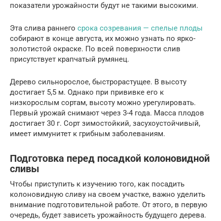
показатели урожайности будут не такими высокими.
Эта слива раннего
срока созревания — спелые плоды
собирают в конце августа, их можно узнать по ярко-
золотистой окраске. По всей поверхности слив
присутствует крапчатый румянец.
Дерево сильнорослое, быстрорастущее. В высоту
достигает 5,5 м. Однако при прививке его к
низкорослым сортам, высоту можно урегулировать.
Первый урожай снимают через 3-4 года. Масса плодов
достигает 30 г. Сорт зимостойкий, засухоустойчивый,
имеет иммунитет к грибным заболеваниям.
Подготовка перед посадкой колоновидной
сливы
Чтобы приступить к изучению того, как посадить
колоновидную сливу на своем участке, важно уделить
внимание подготовительной работе. От этого, в первую
очередь, будет зависеть урожайность будущего дерева.