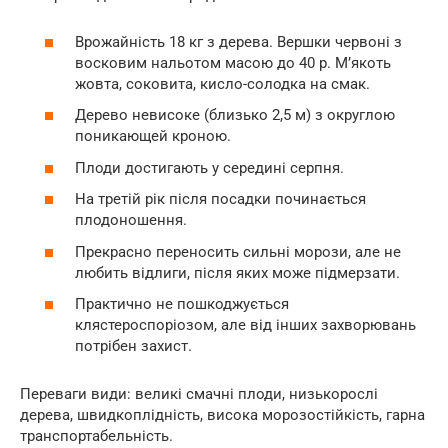
Врожайність 18 кг з дерева. Вершки червоні з
восковим нальотом масою до 40 р. М’якоть
жовта, соковита, кисло-солодка на смак.
Дерево невисоке (близько 2,5 м) з округлою
поникающей кроною.
Плоди достигають у середині серпня.
На третій рік після посадки починається
плодоношення.
Прекрасно переносить сильні морози, але не
любить відлиги, після яких може підмерзати.
Практично не пошкоджується
клястероспоріозом, але від інших захворювань
потрібен захист.
Переваги види: великі смачні плоди, низькорослі
дерева, швидкоплідність, висока морозостійкість, гарна
транспортабельність.