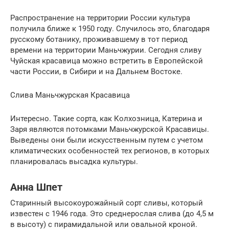
Распространение на территории России культура
получила ближе к 1950 году. Случилось это, благодаря
русскому ботанику, проживавшему в тот период
времени на территории Маньчжурии. Сегодня сливу
Чуйская красавица можно встретить в Европейской
части России, в Сибири и на Дальнем Востоке.
Слива Маньчжурская Красавица
Интересно. Такие сорта, как Колхозница, Катерина и
Заря являются потомками Маньчжурской Красавицы.
Выведены они были искусственным путем с учетом
климатических особенностей тех регионов, в которых
планировалась высадка культуры.
Анна Шпет
Старинный высокоурожайный сорт сливы, который
известен с 1946 года. Это среднерослая слива (до 4,5 м
в высоту) с пирамидальной или овальной кроной.