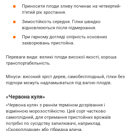
Приносити плоди зливу починає на четвертий-
п’ятий рік зростання.
Зимостійкість середня. Гілки швидко
відновлюються після підмерзання.
При гарному догляді опірність основних
захворювань пристойна.
Переваги види: великі плоди високої якості, хороша
транспортабельність.
Мінуси: високий зріст дерев, самобесплодный, гілки без
підпори можуть надламываться під вагою плодів.
«Червона куля»
«Червона куля» з раннім терміном дозрівання і
відмінною морозостійкістю. Цей сорт частково
самоплідний, для отримання пристойних врожаїв
потрібні по сусідству запилювачі, наприклад
«Скороплодная» або гібридна алича.