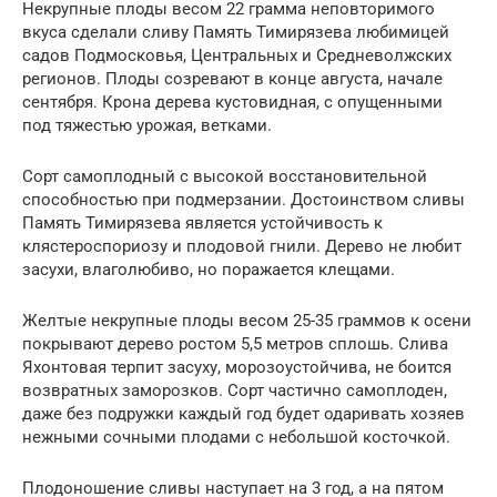
Некрупные плоды весом 22 грамма неповторимого
вкуса сделали сливу Память Тимирязева любимицей
садов Подмосковья, Центральных и Средневолжских
регионов. Плоды созревают в конце августа, начале
сентября. Крона дерева кустовидная, с опущенными
под тяжестью урожая, ветками.
Сорт самоплодный с высокой восстановительной
способностью при подмерзании. Достоинством сливы
Память Тимирязева является устойчивость к
клястероспориозу и плодовой гнили. Дерево не любит
засухи, влаголюбиво, но поражается клещами.
Желтые некрупные плоды весом 25-35 граммов к осени
покрывают дерево ростом 5,5 метров сплошь. Слива
Яхонтовая терпит засуху, морозоустойчива, не боится
возвратных заморозков. Сорт частично самоплоден,
даже без подружки каждый год будет одаривать хозяев
нежными сочными плодами с небольшой косточкой.
Плодоношение сливы наступает на 3 год, а на пятом