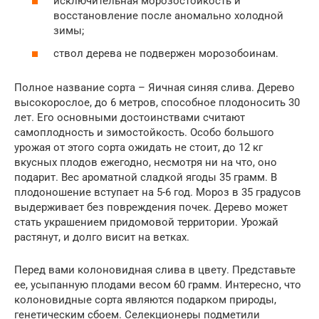
исключительная морозостойкость и
восстановление после аномально холодной
зимы;
ствол дерева не подвержен морозобоинам.
Полное название сорта – Яичная синяя слива. Дерево
высокорослое, до 6 метров, способное плодоносить 30
лет. Его основными достоинствами считают
самоплодность и зимостойкость. Особо большого
урожая от этого сорта ожидать не стоит, до 12 кг
вкусных плодов ежегодно, несмотря ни на что, оно
подарит. Вес ароматной сладкой ягоды 35 грамм. В
плодоношение вступает на 5-6 год. Мороз в 35 градусов
выдерживает без повреждения почек. Дерево может
стать украшением придомовой территории. Урожай
растянут, и долго висит на ветках.
Перед вами колоновидная слива в цвету. Представьте
ее, усыпанную плодами весом 60 грамм. Интересно, что
колоновидные сорта являются подарком природы,
генетическим сбоем. Селекционеры подметили