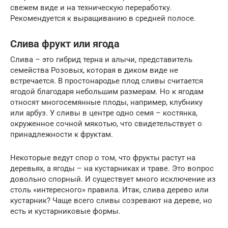
свежем виде и на техническую переработку.
Рекомендуется к выращиванию в средней полосе.
Слива фрукт или ягода
Слива – это гибрид терна и алычи, представитель
семейства Розовых, которая в диком виде не
встречается. В простонародье плод сливы считается
ягодой благодаря небольшим размерам. Но к ягодам
относят многосемянные плоды, например, клубнику
или арбуз. У сливы в центре одно семя – костянка,
окруженное сочной мякотью, что свидетельствует о
принадлежности к фруктам.
Некоторые ведут спор о том, что фрукты растут на
деревьях, а ягоды – на кустарниках и траве. Это вопрос
довольно спорный. И существует много исключение из
столь «интересного» правила. Итак, слива дерево или
кустарник? Чаще всего сливы созревают на дереве, но
есть и кустарниковые формы.