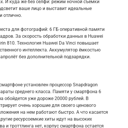
. И куда же без селфи: режим ночной съемки
 подсветит ваше лицо и выставит идеальные
и отлично.
места для фотографий: 6 ГБ оперативной памяти
кадров. За скорость обработки данных в Huawei
rin 810. Технология Huawei Da Vinci повышает
ственного интеллекта. Аккумулятор ёмкостью
напролёт без дополнительной подзарядки.
м смартфоне установлен процессор Snapdragon
параты среднего класса. Памяти у смартфона 6
она обойдется уже дороже 20000 рублей. В
стрирует очень хорошие для своего ценового
иложения на нем работают быстро. А что касается
 другие ресурсоемкие хиты идут на высоких
ва и троттлинга нет, корпус смартфона остается