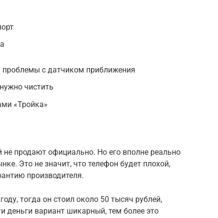
порт
на
ь проблемы с датчиком приближения
 нужно чистить
тами «Тройка»
 не продают официально. Но его вполне реально
ке. Это не значит, что телефон будет плохой,
рантию производителя.
году, тогда он стоил около 50 тысяч рублей,
ти деньги вариант шикарный, тем более это