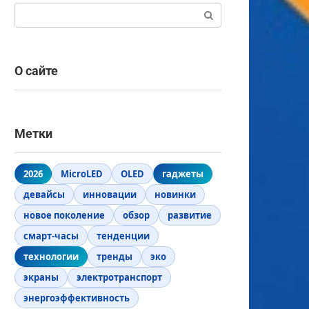
Поиск:
О сайте
Метки
2026
MicroLED
OLED
гаджеты
девайсы
инновации
новинки
новое поколение
обзор
развитие
смарт-часы
тенденции
технологии
тренды
эко
экраны
электротранспорт
энергоэффективность