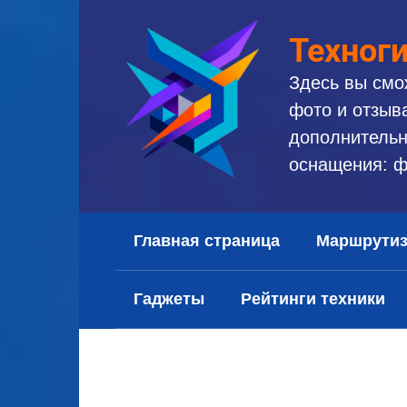
Перейти
к
Техног
контенту
Здесь вы смо
фото и отзыв
дополнительн
оснащения: ф
Главная страница
Маршрути
Гаджеты
Рейтинги техники