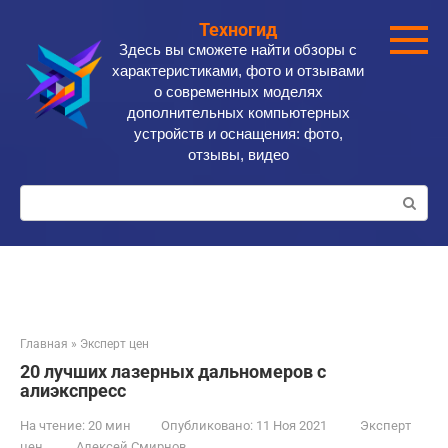
Перейти
Техногид
к
Здесь вы сможете найти обзоры с
контенту
характеристиками, фото и отзывами
о современных моделях
дополнительных компьютерных
устройств и оснащения: фото,
отзывы, видео
Поиск:
Главная
»
Эксперт цен
20 лучших лазерных дальномеров с
алиэкспресс
На чтение:
20 мин
Опубликовано:
11 Ноя 2021
Эксперт
цен
Алексей Смирнов