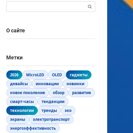
Поиск:
О сайте
Метки
2026
MicroLED
OLED
гаджеты
девайсы
инновации
новинки
новое поколение
обзор
развитие
смарт-часы
тенденции
технологии
тренды
эко
экраны
электротранспорт
энергоэффективность