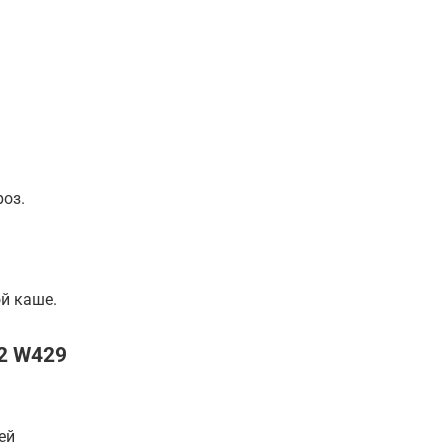
роз.
ой каше.
S2 W429
ей