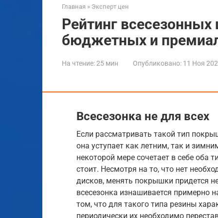
Главная
»
Эксперт цен
Рейтинг всесезонных 
бюджетных и премиа
На чтение:
25 мин
Опубликовано:
11 Ноя 20
Всесезонка не для всех
Если рассматривать такой тип покры
она уступает как летним, так и зимни
некоторой мере сочетает в себе оба 
стоит. Несмотря на то, что нет необх
дисков, менять покрышки придется не
всесезонка изнашивается примерно на 
том, что для такого типа резины хар
периодически их необходимо переста