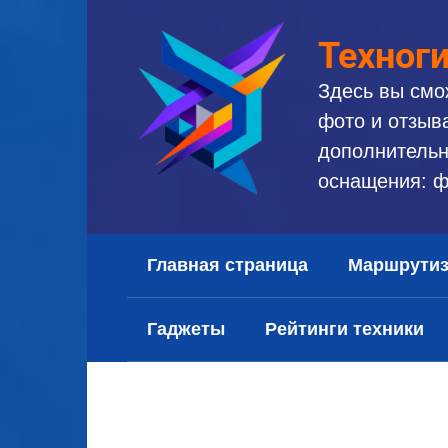
Перейти
к
Техног
контенту
Здесь вы смо
фото и отзыв
дополнительн
оснащения: ф
Главная страница
Маршрути
Гаджеты
Рейтинги техники