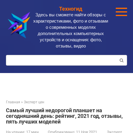
Перейти
Техногид
к
Здесь вы сможете найти обзоры с
контенту
характеристиками, фото и отзывами
о современных моделях
дополнительных компьютерных
устройств и оснащения: фото,
отзывы, видео
Поиск:
Главная
»
Эксперт цен
Самый лучший недорогой планшет на
сегодняшний день: рейтинг, 2021 год, отзывы,
пять лучших моделей
На чтение:
17 мин
Опубликовано:
11 Ноя 2021
Эксперт