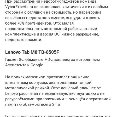
При рассмотрении недорогих гаджетов команда
VyborExperta.ru не относилась критически к их слабым
сторонам с оглядкой на стоимость, но пара-тройка
серьёзных недостатков вместе, вынудили отсеять
более 70% претендентов. Это: малая
продолжительность автономной работы, старые
комплектующие и версия ОС, низкое разрешение,
недостаток памяти.
Lenovo Tab M8 TB-8505F
Гаджет 8-дюймовым HD-дисплеем со встроенным
Ассистентом Google
На полках магазинов притягивает внимание
элегантным корпусом, окантованным тонкой
металлической рамкой. Этот дешёвый планшет от
Lenovo рассчитан на ежедневную эксплуатацию с не
ресурсоёмкими приложениями – оснащён оперативной
памятью объёмом всего 2 ГБ
Годится для офисных программ, чтения книг, просмотра