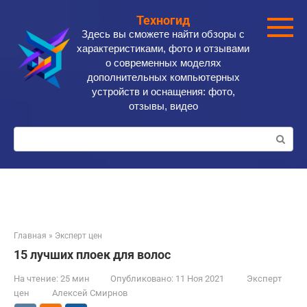
Перейти
Техногид
к
Здесь вы сможете найти обзоры с
контенту
характеристиками, фото и отзывами
о современных моделях
дополнительных компьютерных
устройств и оснащения: фото,
отзывы, видео
Поиск:
Главная
»
Эксперт цен
15 лучших плоек для волос
На чтение:
25 мин
Опубликовано:
11 Ноя 2021
Эксперт
цен
Алексей Смирнов