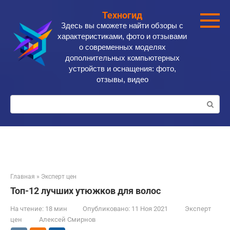
Перейти
Техногид
к
Здесь вы сможете найти обзоры с
контенту
характеристиками, фото и отзывами
о современных моделях
дополнительных компьютерных
устройств и оснащения: фото,
отзывы, видео
Поиск:
Главная
»
Эксперт цен
Топ-12 лучших утюжков для волос
На чтение:
18 мин
Опубликовано:
11 Ноя 2021
Эксперт
цен
Алексей Смирнов