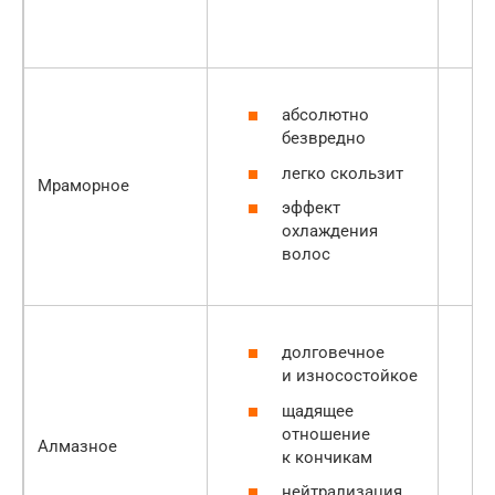
абсолютно
безвредно
легко скользит
Мраморное
эффект
охлаждения
волос
долговечное
и износостойкое
щадящее
отношение
Алмазное
к кончикам
нейтрализация