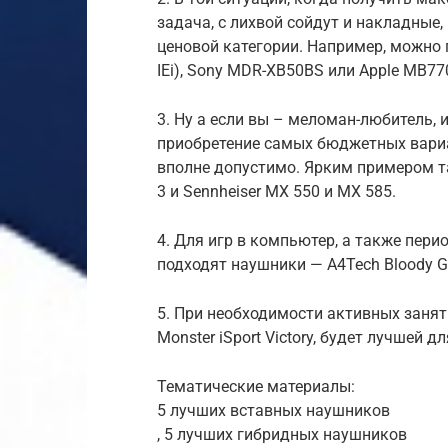
задача, с лихвой сойдут и накладные
ценовой категории. Например, можно п
IEi), Sony MDR-XB50BS или Apple MB77
3. Ну а если вы – меломан-любитель,
приобретение самых бюджетных вари
вполне допустимо. Ярким примером т
3 и Sennheiser MX 550 и MX 585.
4. Для игр в компьютер, а также пер
подходят наушники — A4Tech Bloody G
5. При необходимости активных занят
Monster iSport Victory, будет лучшей д
Тематические материалы:
5 лучших вставных наушников
, 5 лучших гибридных наушников