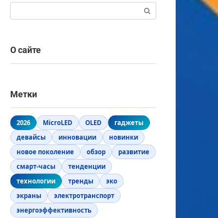
Поиск:
О сайте
Метки
2026
MicroLED
OLED
гаджеты
девайсы
инновации
новинки
новое поколение
обзор
развитие
смарт-часы
тенденции
технологии
тренды
эко
экраны
электротранспорт
энергоэффективность