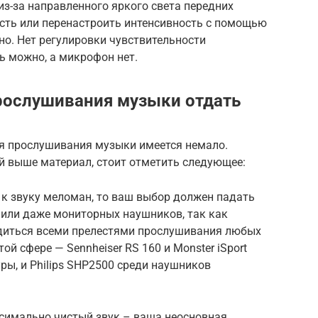
из-за направленного яркого света передних
ость или перенастроить интенсивность с помощью
о. Нет регулировки чувствительности
ь можно, а микрофон нет.
рослушивания музыки отдать
ля прослушивания музыки имеется немало.
 выше материал, стоит отметить следующее:
 к звуку меломан, то ваш выбор должен падать
или даже мониторных наушников, так как
диться всеми прелестями прослушивания любых
ой сфере — Sennheiser RS 160 и Monster iSport
ры, и Philips SHP2500 среди наушников
аксимально чистый звук – ваша неосновная