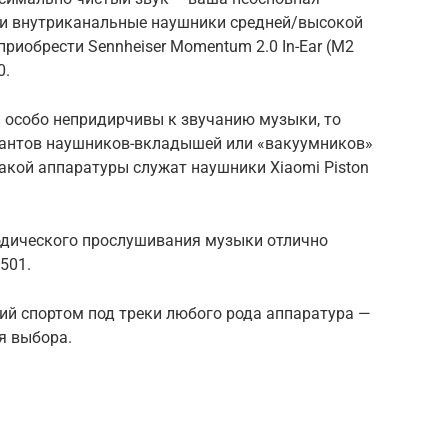
, и внутриканальные наушники средней/высокой
риобрести Sennheiser Momentum 2.0 In-Ear (M2
0.
 и особо непридирчивы к звучанию музыки, то
антов наушников-вкладышей или «вакуумников»
акой аппаратуры служат наушники Xiaomi Piston
иодического прослушивания музыки отлично
501.
ий спортом под треки любого рода аппаратура —
ля выбора.