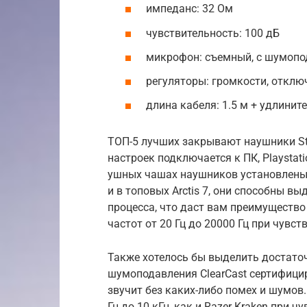
импеданс: 32 Ом
чувствительность: 100 дБ
микрофон: съемный, с шумоп
регуляторы: громкости, откл
длина кабеля: 1.5 м + удлините
ТОП-5 лучших закрывают наушники Ste
настроек подключается к ПК, Playstati
ушных чашах наушников установлены
и в топовых Arctis 7, они способны в
процесса, что даст вам преимущество 
частот от 20 Гц до 20000 Гц при чувс
Также хотелось бы выделить достато
шумоподавления ClearCast сертифицир
звучит без каких-либо помех и шумов
Гц до 10 кГц, как и Razer Kraken при 