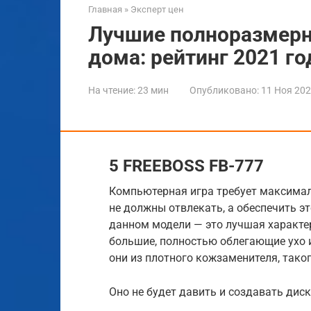
Главная
»
Эксперт цен
Лучшие полноразмерн
дома: рейтинг 2021 го
На чтение:
23 мин
Опубликовано:
11 Ноя 20
5 FREEBOSS FB-777
Компьютерная игра требует максимал
не должны отвлекать, а обеспечить э
данном модели — это лучшая характе
большие, полностью облегающие ухо 
они из плотного кожзаменителя, тако
Оно не будет давить и создавать дис