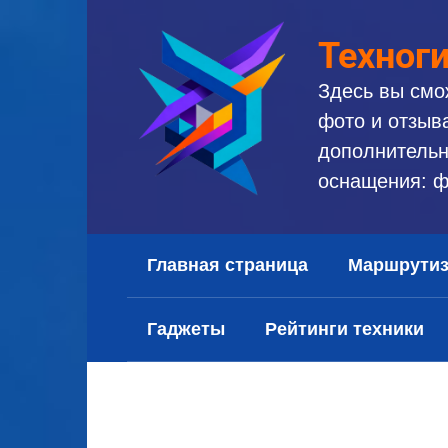
Перейти
к
Техног
контенту
Здесь вы смо
фото и отзыв
дополнительн
оснащения: ф
Главная страница
Маршрути
Гаджеты
Рейтинги техники