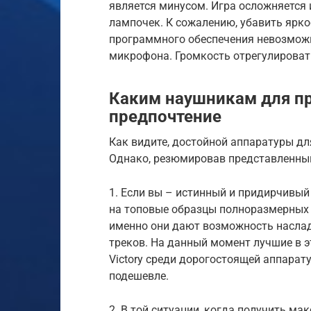
является минусом. Игра осложняется 
лампочек. К сожалению, убавить ярк
программного обеспечения невозможн
микрофона. Громкость отрегулироват
Каким наушникам для п
предпочтение
Как видите, достойной аппаратуры д
Однако, резюмировав представленный
1. Если вы – истинный и придирчивый
на топовые образцы полноразмерных 
именно они дают возможность насла
треков. На данный момент лучшие в эт
Victory среди дорогостоящей аппарату
подешевле.
2. В той ситуации, когда получить м