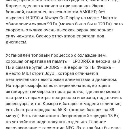
Короче, сделано красиво и оригинально. Экран
большой, выполнен по технологии AMOLED, без
вырезов. HDR10 и Always On Display на месте. Частота
обновления экрана 90 Гц (можно было бы и 120 Гц), зато
скорость отклика очень высокая, экран распознает
силу нажатия. Сканер отпечатков спрятали под
дисплеем.
Установлен топовый процессор с охлаждением,
хорошая оперативная память — LPDDR4X в версии на 8
ГБ и самая крутая LPDDR5 – в версии 12 ГБ. Фишка –
вместо MIUI стоит JoyUI, которая отличается
незначительно некоторыми элементами и дизайном.
На торце смартфона есть переключатель, который
активирует геймерское пространство, где легко можно
настроить параметры процессора и экрана, подключить
аксессуары и т.д. Камера и батарея в модели отличные,
есть быстрая зарядка на 65 Вт (полная батарея за 38
минут). Есть возможность бепроводной зарядки 18 Вт,
но устройство надо покупать отдельно. Главное
разочарование – отсутствие NFC. Эх, а так был бы едва