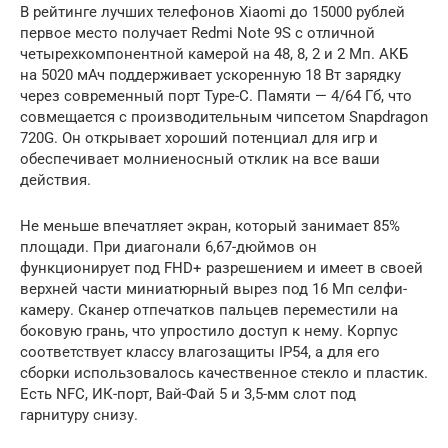
В рейтинге лучших телефонов Xiaomi до 15000 рублей
первое место получает Redmi Note 9S с отличной
четырехкомпонентной камерой на 48, 8, 2 и 2 Мп. АКБ
на 5020 мАч поддерживает ускоренную 18 Вт зарядку
через современный порт Type-C. Памяти — 4/64 Гб, что
совмещается с производительным чипсетом Snapdragon
720G. Он открывает хороший потенциал для игр и
обеспечивает молниеносный отклик на все ваши
действия.
Не меньше впечатляет экран, который занимает 85%
площади. При диагонали 6,67-дюймов он
функционирует под FHD+ разрешением и имеет в своей
верхней части миниатюрный вырез под 16 Мп селфи-
камеру. Сканер отпечатков пальцев переместили на
боковую грань, что упростило доступ к нему. Корпус
соответствует классу влагозащиты IP54, а для его
сборки использовалось качественное стекло и пластик.
Есть NFC, ИК-порт, Вай-Фай 5 и 3,5-мм слот под
гарнитуру снизу.