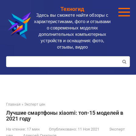
Перейти
Техногид
к
Здесь вы сможете найти обзоры с
контенту
характеристиками, фото и отзывами
о современных моделях
дополнительных компьютерных
устройств и оснащения: фото,
отзывы, видео
Поиск:
Главная
»
Эксперт цен
Лучшие смартфоны xiaomi: топ-15 моделей в
2021 году
На чтение:
17 мин
Опубликовано:
11 Ноя 2021
Эксперт
цен
Алексей Смирнов