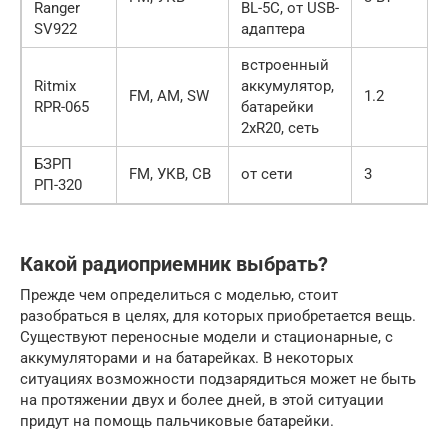
Ranger
BL-5C, от USB-
SV922
адаптера
встроенный
Ritmix
аккумулятор,
FM, AM, SW
1.2
RPR-065
батарейки
2xR20, сеть
БЗРП
FM, УКВ, СВ
от сети
3
РП-320
Какой радиоприемник выбрать?
Прежде чем определиться с моделью, стоит
разобраться в целях, для которых приобретается вещь.
Существуют переносные модели и стационарные, с
аккумуляторами и на батарейках. В некоторых
ситуациях возможности подзарядиться может не быть
на протяжении двух и более дней, в этой ситуации
придут на помощь пальчиковые батарейки.