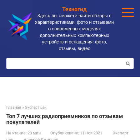
Перейти
Техногид
к
Здесь вы сможете найти обзоры с
контенту
характеристиками, фото и отзывами
о современных моделях
дополнительных компьютерных
устройств и оснащения: фото,
отзывы, видео
Поиск:
Главная
»
Эксперт цен
Топ 7 лучших радиоприемников по отзывам
покупателей
На чтение:
20 мин
Опубликовано:
11 Ноя 2021
Эксперт
цен
Алексей Смирнов