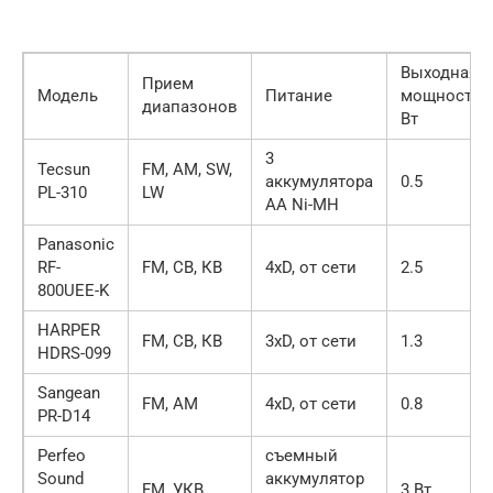
Выходная
Прием
Модель
Питание
мощность,
диапазонов
Вт
3
Tecsun
FM, AM, SW,
аккумулятора
0.5
PL-310
LW
AA Ni-MH
Panasonic
RF-
FM, СВ, КВ
4xD, от сети
2.5
800UEE-K
HARPER
FM, СВ, КВ
3xD, от сети
1.3
HDRS-099
Sangean
FM, AM
4xD, от сети
0.8
PR-D14
Perfeo
съемный
Sound
аккумулятор
FM, УКВ
3 Вт