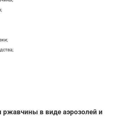
;
вки;
дства;
 ржавчины в виде аэрозолей и