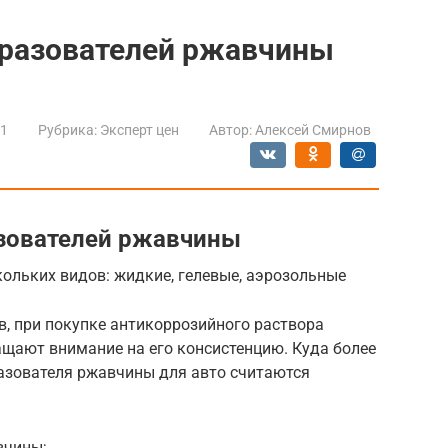
бразователей ржавчины
21
Рубрика:
Эксперт цен
Автор:
Алексей Смирнов
азователей ржавчины
ольких видов: жидкие, гелевые, аэрозольные
в, при покупке антикоррозийного раствора
ащают внимание на его консистенцию. Куда более
азователя ржавчины для авто считаются
вчины;