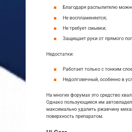
Благодаря распылителю можно
Не воспламеняется;
Не требует смывки;
Защищает руки от прямого поп
Недостатки:
Работает только с тонким сло
Недолговечный, особенно в ус
На многих форумах это средство хвал
Однако пользующиеся им автовладел
максимально удалить ржавчину механ
поверхность препаратом.