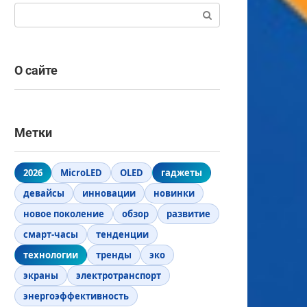
Поиск:
О сайте
Метки
2026
MicroLED
OLED
гаджеты
девайсы
инновации
новинки
новое поколение
обзор
развитие
смарт-часы
тенденции
технологии
тренды
эко
экраны
электротранспорт
энергоэффективность