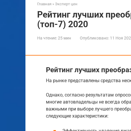
Главная
»
Эксперт цен
Рейтинг лучших прео
(топ-7) 2020
На чтение:
25 мин
Опубликовано:
11 Ноя 20
Рейтинг лучших преобр
На рынке представлены средства неск
Однако, согласно результатам опросо
многие автовладельцы не всегда обр
важными при выборе лучшего преобр
следующие характеристики:
Эффективность удаления ржа