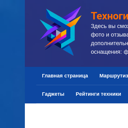
Перейти
к
Техног
контенту
Здесь вы смо
фото и отзыв
дополнительн
оснащения: ф
Главная страница
Маршрути
Гаджеты
Рейтинги техники