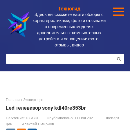
Перейти
Техногид
к
Здесь вы сможете найти обзоры с
контенту
характеристиками, фото и отзывами
о современных моделях
дополнительных компьютерных
устройств и оснащения: фото,
отзывы, видео
Поиск:
Главная
»
Эксперт цен
Led телевизор sony kdl40re353br
На чтение:
13 мин
Опубликовано:
11 Ноя 2021
Эксперт
цен
Алексей Смирнов