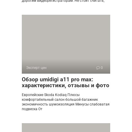
дорогим видеорегистраторам. Не стоит считать,
Эксперт цен
0
Обзор umidigi a11 pro max:
характеристики, отзывы и фото
Европейские Skoda Kodiaq Плюсы
комфортабельный салон большой багажник
экономичность шумоизоляция Минусы слабоватая
подвеска От