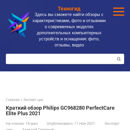
Перейти
Техногид
к
Здесь вы сможете найти обзоры с
контенту
характеристиками, фото и отзывами
о современных моделях
дополнительных компьютерных
устройств и оснащения: фото,
отзывы, видео
Поиск:
Главная
»
Эксперт цен
Краткий обзор Philips GC968280 PerfectCare
Elite Plus 2021
На чтение:
15 мин
Опубликовано:
11 Ноя 2021
Эксперт
цен
Алексей Смирнов