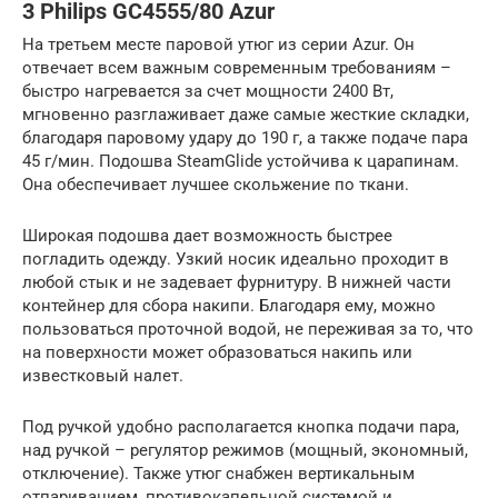
3 Philips GC4555/80 Azur
На третьем месте паровой утюг из серии Azur. Он
отвечает всем важным современным требованиям –
быстро нагревается за счет мощности 2400 Вт,
мгновенно разглаживает даже самые жесткие складки,
благодаря паровому удару до 190 г, а также подаче пара
45 г/мин. Подошва SteamGlide устойчива к царапинам.
Она обеспечивает лучшее скольжение по ткани.
Широкая подошва дает возможность быстрее
погладить одежду. Узкий носик идеально проходит в
любой стык и не задевает фурнитуру. В нижней части
контейнер для сбора накипи. Благодаря ему, можно
пользоваться проточной водой, не переживая за то, что
на поверхности может образоваться накипь или
известковый налет.
Под ручкой удобно располагается кнопка подачи пара,
над ручкой – регулятор режимов (мощный, экономный,
отключение). Также утюг снабжен вертикальным
отпариванием, противокапельной системой и