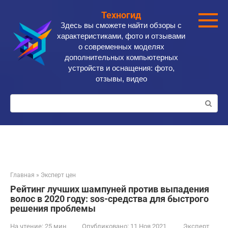
Перейти
Техногид
к
Здесь вы сможете найти обзоры с
контенту
характеристиками, фото и отзывами
о современных моделях
дополнительных компьютерных
устройств и оснащения: фото,
отзывы, видео
Поиск:
Главная
»
Эксперт цен
Рейтинг лучших шампуней против выпадения
волос в 2020 году: sos-средства для быстрого
решения проблемы
На чтение:
25 мин
Опубликовано:
11 Ноя 2021
Эксперт