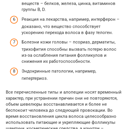
веществ – белков, железа, цинка, витаминов
группы B, D.
Реакция на лекарства, например, интерферон –
доказано, что вещество способствует
ускорению перехода волоса в фазу телоген.
Болезни кожи головы – псориаз, дерматиты,
трихофития способны вызвать потерю волос
из-за ослабления питания фолликулов и
снижения их работоспособности.
Эндокринные патологии, например,
гипертериоз.
Все перечисленные типы и алопеции носят временный
характер, при устранении причин они не повторяются,
объем шевелюры восстанавливается и более не
беспокоит человека до следующей провокации. Во
время восстановления цикла волоса целесообразно
использовать питающие и укрепляющие фолликулы
шампуни, косметические средства, а изнутри –