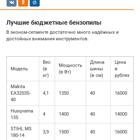
Лучшие бюджетные бензопилы
В эконом-сегменте достаточно много надёжных и
достойных внимания инструментов.
Вес
Длина
Цена
Мощность
Модель
(в
шины
в
(в Вт)
кг)
(в см)
рублях
Makita
EA3203S-
4,1
1350
40
16000
40
Husqvarna
4
1400
40
14000
135
STIHL MS
3,9
1500
40
16000
180-14