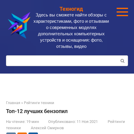
Перейти
Техногид
к
Здесь вы сможете найти обзоры с
контенту
характеристиками, фото и отзывами
о современных моделях
дополнительных компьютерных
устройств и оснащения: фото,
отзывы, видео
Поиск:
Главная
»
Рейтинги техники
Топ-12 лучших бензопил
На чтение:
19 мин
Опубликовано:
11 Ноя 2021
Рейтинги
техники
Алексей Смирнов