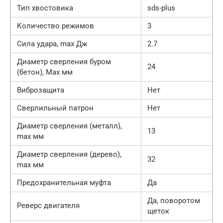
Тип хвостовика
sds-plus
Количество режимов
3
Сила удара, max Дж
2.7
Диаметр сверления буром
24
(бетон), Max мм
Виброзащита
Нет
Сверлильный патрон
Нет
Диаметр сверления (металл),
13
max мм
Диаметр сверления (дерево),
32
max мм
Предохранительная муфта
Да
Да, поворотом
Реверс двигателя
щеток