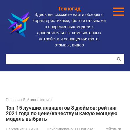
Перейти
Техногид
к
Здесь вы сможете найти обзоры с
контенту
характеристиками, фото и отзывами
о современных моделях
дополнительных компьютерных
устройств и оснащения: фото,
отзывы, видео
Поиск:
Главная
»
Рейтинги техники
Топ-15 лучших планшетов 8 дюймов: рейтинг
2021 года по цене/качеству и какую мощную
модель выбрать
На чтение:
18 мин
Опубликовано:
11 Ноя 2021
Рейтинги