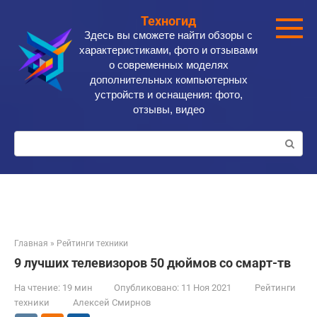
Перейти
Техногид
к
Здесь вы сможете найти обзоры с
контенту
характеристиками, фото и отзывами
о современных моделях
дополнительных компьютерных
устройств и оснащения: фото,
отзывы, видео
Поиск:
Главная
»
Рейтинги техники
9 лучших телевизоров 50 дюймов со смарт-тв
На чтение:
19 мин
Опубликовано:
11 Ноя 2021
Рейтинги
техники
Алексей Смирнов