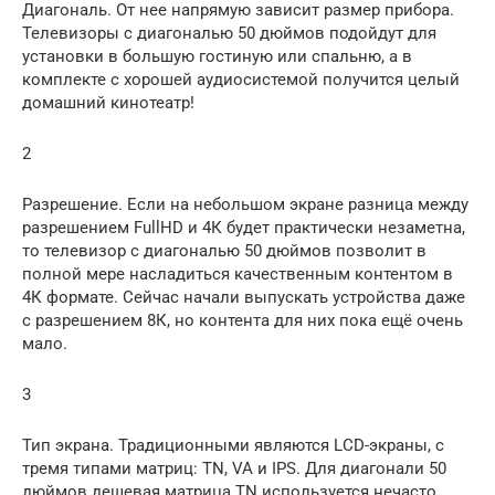
Диагональ. От нее напрямую зависит размер прибора.
Телевизоры с диагональю 50 дюймов подойдут для
установки в большую гостиную или спальню, а в
комплекте с хорошей аудиосистемой получится целый
домашний кинотеатр!
2
Разрешение. Если на небольшом экране разница между
разрешением FullHD и 4К будет практически незаметна,
то телевизор с диагональю 50 дюймов позволит в
полной мере насладиться качественным контентом в
4К формате. Сейчас начали выпускать устройства даже
с разрешением 8К, но контента для них пока ещё очень
мало.
3
Тип экрана. Традиционными являются LCD-экраны, с
тремя типами матриц: TN, VA и IPS. Для диагонали 50
дюймов дешевая матрица TN используется нечасто,