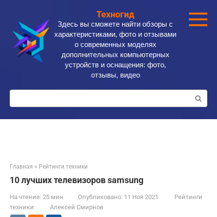
Перейти
Техногид
к
Здесь вы сможете найти обзоры с
контенту
характеристиками, фото и отзывами
о современных моделях
дополнительных компьютерных
устройств и оснащения: фото,
отзывы, видео
Поиск:
Главная
»
Рейтинги техники
10 лучших телевизоров samsung
На чтение:
25 мин
Опубликовано:
11 Ноя 2021
Рейтинги
техники
Алексей Смирнов