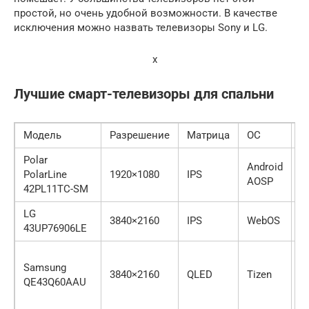
простой, но очень удобной возможности. В качестве
исключения можно назвать телевизоры Sony и LG.
x
Лучшие смарт-телевизоры для спальни
Модель
Разрешение
Матрица
ОС
З
Polar
Android
PolarLine
1920×1080
IPS
1
AOSP
42PL11TC-SM
LG
3840×2160
IPS
WebOS
2
43UP76906LE
2
Samsung
и
3840×2160
QLED
Tizen
QE43Q60AAU
D
Di