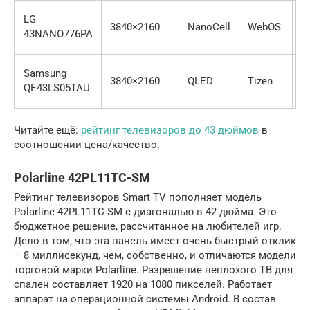
2
LG
3840×2160
NanoCell
WebOS
D
43NANO776PA
Di
6
Samsung
3840×2160
QLED
Tizen
D
QE43LS05TAU
Di
Читайте ещё:
рейтинг телевизоров до 43 дюймов
в
соотношении цена/качество.
Polarline 42PL11TC-SM
Рейтинг телевизоров Smart TV пополняет модель
Polarline 42PL11TC-SM с диагональю в 42 дюйма. Это
бюджетное решение, рассчитанное на любителей игр.
Дело в том, что эта панель имеет очень быстрый отклик
– 8 миллисекунд, чем, собственно, и отличаются модели
торговой марки Polarline. Разрешение неплохого ТВ для
спален составляет 1920 на 1080 пикселей. Работает
аппарат на операционной системы Android. В состав