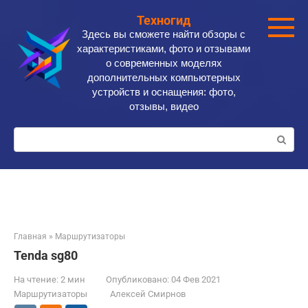
Перейти
Техногид
к
Здесь вы сможете найти обзоры с
контенту
характеристиками, фото и отзывами
о современных моделях
дополнительных компьютерных
устройств и оснащения: фото,
отзывы, видео
Поиск:
Главная
»
Маршрутизаторы
Tenda sg80
На чтение:
2 мин
Опубликовано:
04 Фев 2021
Маршрутизаторы
Алексей Смирнов