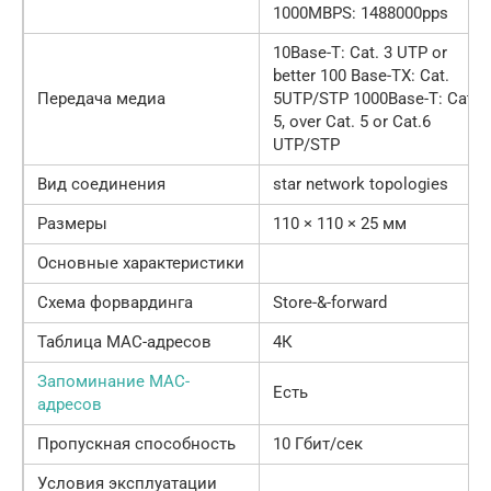
1000MBPS: 1488000pps
10Base-T: Cat. 3 UTP or
better 100 Base-TX: Cat.
Передача медиа
5UTP/STP 1000Base-T: Cat.
5, over Cat. 5 or Cat.6
UTP/STP
Вид соединения
star network topologies
Размеры
110 × 110 × 25 мм
Основные характеристики
Схема форвардинга
Store-&-forward
Таблица MAC-адресов
4К
Запоминание MAC-
Есть
адресов
Пропускная способность
10 Гбит/сек
Условия эксплуатации