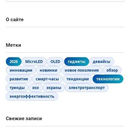
О сайте
Метки
2026
MicroLED
OLED
гаджеты
девайсы
инновации
новинки
новое поколение
обзор
развитие
смарт-часы
тенденции
технологии
тренды
эко
экраны
электротранспорт
энергоэффективность
Свежие записи