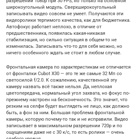
разрешении 1080p при 30 FPS, но только на основной
широкоугольный модуль. Сверхширокоугольный
записывать видео совсем не умеет. Получаются эти
видеоролики терпимого качества, как для бюджетника.
Автофокус работает неплохо, в отличие от
предшественника, появилась какая-никакая
стабилизация, но сильно ситуация в общем-то не
изменилась. Записывать что-то для себя можно, но
ничего особенного ждать не стоит в любом случае.
Фронтальная камера по характеристикам не отличается
от фронталки Cubot X30 — это те же самые 32 Мп со
светосилой f/2.0. К сожалению, качественной эту
камеру назвать всё также нельзя. Да, неплохая
цветопередача, нормальный угол захвата, но фокус по-
прежнему настроен на бесконечность. Это значит, что
резким на селфи будет выглядеть не лицо, как должно
быть, а фон за ним. Большая проблема фронтальной
камеры, которую почему-то так и не исправили. Видео
записывает в максимальном разрешении 720p и по
ощущениям даже не с 30 к/с, то есть ролики — очень
слабого уровня.