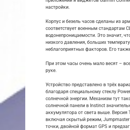
приложений и виджетов Garmin Connec
настройки.
Корпус и безель часов сделаны из а
соответствует военным стандартам С
водонепроницаемости. Это значит, чт
низкого давления, больших температур
неблагоприятных факторов. Его также
При этом часы очень мало весят – вс
руке.
Устройство представлено в трёх вариан
благодаря специальному стеклу Power
солнечной энергии. Механизм тут тако
солнечной панели в Instinct значитель
аккумулятора от света выше. Версия 
включая скрытый режим, Jumpmaster
точки, двойной формат GPS и предза