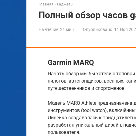
Главная
»
Гаджеты
Полный обзор часов ga
На чтение:
21 мин
Опубликовано:
11 Ноя 20
Garmin MARQ
Начать обзор мы бы хотели с топово
пилотов, автогонщиков, военных, кап
путешественников и спортсменов.
Модель MARQ Athlete предназначена д
инструментов (tool watch), включённ
Линейка создавалась к тридцатилетн
разработан уникальный дизайн, подч
пользователя.