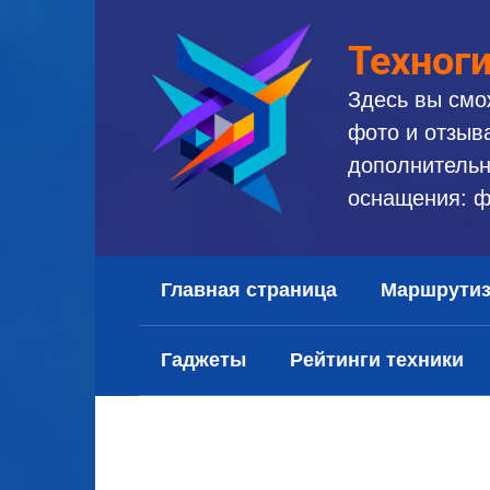
Перейти
к
Техног
контенту
Здесь вы смо
фото и отзыв
дополнительн
оснащения: ф
Главная страница
Маршрути
Гаджеты
Рейтинги техники