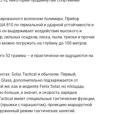
t IQ, некоторые продвинутые спортивные
рмированного волокном полимера. Прибор
ША 810 по термальной и ударной устойчивости и
о он выдерживает воздействие высокого и
, сильных осадков, песка, пыли, тряски и прочих
 можно погружать на глубину до 100 метров.
его 52 грамма – и практически не ощущаются на
тах: Solar, Tactical и обычном. Первый,
 Glass, дополнительно подзаряжается от
й же, как в моделях Fenix Solar, но площадь
но больше, а значит, и скорость зарядки
Tactical имеет специальные тактические функции,
 (прыжки с парашютом), проекцию маршрутной
груженный режим тактических занятий.