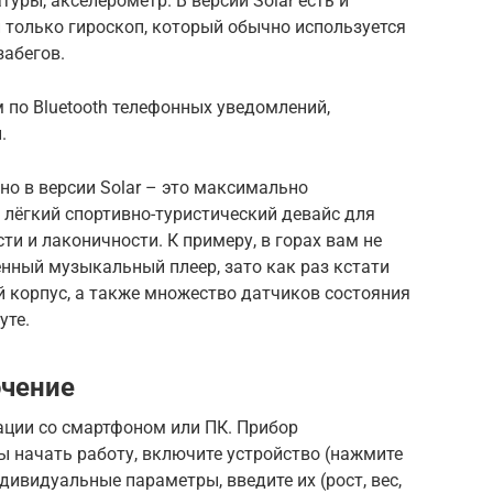
уры, акселерометр. В версии Solar есть и
и только гироскоп, который обычно используется
забегов.
 по Bluetooth телефонных уведомлений,
.
нно в версии Solar – это максимально
 лёгкий спортивно-туристический девайс для
и и лаконичности. К примеру, в горах вам не
нный музыкальный плеер, зато как раз кстати
 корпус, а также множество датчиков состояния
уте.
ючение
зации со смартфоном или ПК. Прибор
ы начать работу, включите устройство (нажмите
дивидуальные параметры, введите их (рост, вес,