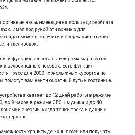
ь и целый магазин приложений Connect IQ,
ебя.
 спортивные часы, имеющие на кольце циферблата
 max. Имея под рукой эти важные для
 взгляда сможете получить информацию о своих
ости тренировок.
рты и функция расчёта популярных маршрутов
к и велосипедных поездок. Есть функция
ости трасс для 2000 горнолыжных курортов по
сы помогут вам найти обратный путь к гостинице.
 устройства хватает до 12 дней работы в режиме
S, до 9 часов в режиме GPS + музыка и до 48
 экономии энергии, когда точки трека и данные
е интервалы.
озможность хранить до 2000 песен или получать