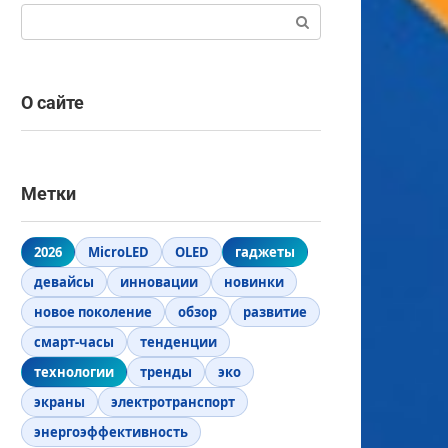
Поиск:
О сайте
Метки
2026
MicroLED
OLED
гаджеты
девайсы
инновации
новинки
новое поколение
обзор
развитие
смарт-часы
тенденции
технологии
тренды
эко
экраны
электротранспорт
энергоэффективность