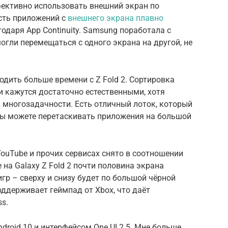
фективно использовать внешний экран по
сть приложений с
внешнего экрана плавно
одаря App Continuity. Samsung поработала с
гли перемещаться с одного экрана на другой, не
дить больше времени с Z Fold 2. Сортировка
и кажутся достаточно естественными, хотя
 многозадачности. Есть отличный лоток, который
 вы можете перетаскивать приложения на большой
ouTube и прочих сервисах снято в соотношении
 на Galaxy Z Fold 2 почти половина экрана
игр – сверху и снизу будет по большой чёрной
оддерживает геймпад от Xbox, что даёт
s.
droid 10 и интерфейсом One UI 2.5. Мне больше