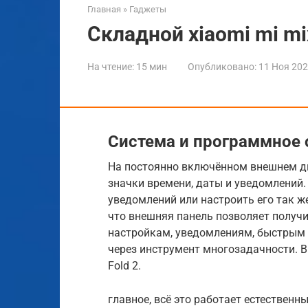
Главная
»
Гаджеты
Складной xiaomi mi mi
На чтение:
15 мин
Опубликовано:
11 Ноя 20
Система и программное 
На постоянно включённом внешнем ди
значки времени, даты и уведомлений.
уведомлений или настроить его так же,
что внешняя панель позволяет получ
настройкам, уведомлениям, быстрым
через инструмент многозадачности. В
Fold 2.
главное, всё это работает естественны