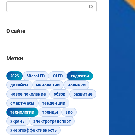
Поиск:
О сайте
Метки
2026
MicroLED
OLED
гаджеты
девайсы
инновации
новинки
новое поколение
обзор
развитие
смарт-часы
тенденции
технологии
тренды
эко
экраны
электротранспорт
энергоэффективность