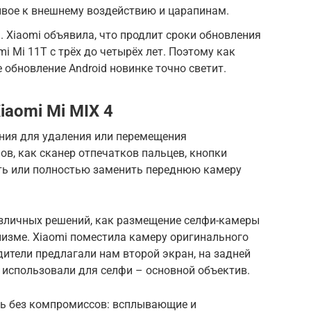
ойчивое к внешнему воздействию и царапинам.
. Xiaomi объявила, что продлит сроки обновления
i Mi 11T с трёх до четырёх лет. Поэтому как
обновление Android новинке точно светит.
iaomi Mi MIX 4
ния для удаления или перемещения
в, как сканер отпечатков пальцев, кнопки
ить или полностью заменить переднюю камеру
зличных решений, как размещение селфи-камеры
зме. Xiaomi поместила камеру оригинального
дители предлагали нам второй экран, на задней
 использовали для селфи – основной объектив.
ось без компромиссов: всплывающие и