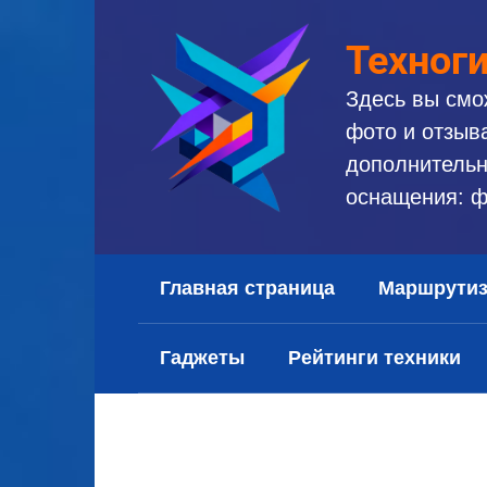
Перейти
к
Техног
контенту
Здесь вы смо
фото и отзыв
дополнительн
оснащения: ф
Главная страница
Маршрути
Гаджеты
Рейтинги техники