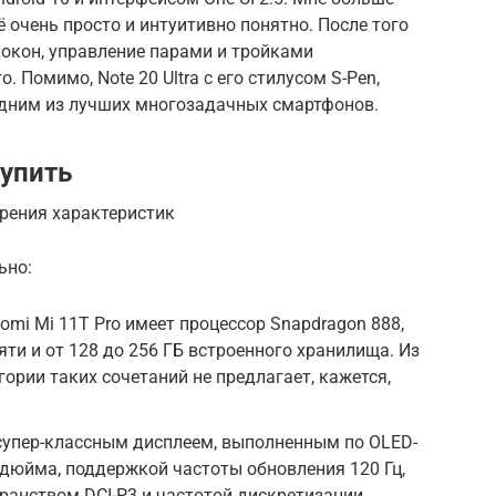
ё очень просто и интуитивно понятно. После того
 окон, управление парами и тройками
. Помимо, Note 20 Ultra с его стилусом S-Pen,
 одним из лучших многозадачных смартфонов.
купить
 зрения характеристик
ьно:
omi Mi 11T Pro имеет процессор Snapdragon 888,
яти и от 128 до 256 ГБ встроенного хранилища. Из
ории таких сочетаний не предлагает, кажется,
 супер-классным дисплеем, выполненным по OLED-
7 дюйма, поддержкой частоты обновления 120 Гц,
анством DCI-P3 и частотой дискретизации