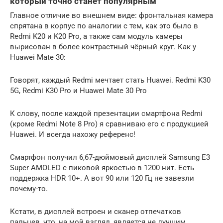
который точно станет популярным
Главное отличие во внешнем виде: фронтальная камера
спрятана в корпус по аналогии с тем, как это было в
Redmi K20 и K20 Pro, а также сам модуль камеры
вырисован в более контрастный чёрный круг. Как у
Huawei Mate 30:
Говорят, каждый Redmi мечтает стать Huawei. Redmi K30
5G, Redmi K30 Pro и Huawei Mate 30 Pro
К слову, после каждой презентации смартфона Redmi
(кроме Redmi Note 8 Pro) я сравниваю его с продукцией
Huawei. И всегда нахожу референс!
Смартфон получил 6,67-дюймовый дисплей Samsung E3
Super AMOLED с пиковой яркостью в 1200 нит. Есть
поддержка HDR 10+. А вот 90 или 120 Гц не завезли
почему-то.
Кстати, в дисплей встроен и сканер отпечатков
пальцев, что, на мой взгляд, является не лучшим