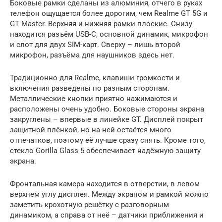
Боковые рамки сделаны из алюминия, отчего в руках
телефон ощущается более дорогим, чем Realme GT 5G и
GT Master. Верхняя и нижняя рамки плоские. Снизу
находится разъём USB-C, основной динамик, микрофон
и слот для двух SIM-карт. Сверху – лишь второй
микрофон, разъёма для наушников здесь нет.
Традиционно для Realme, клавиши громкости и
включения разведены по разным сторонам.
Металлические кнопки приятно нажимаются и
расположены очень удобно. Боковые стороны экрана
закруглены – впервые в линейке GT. Дисплей покрыт
защитной плёнкой, но на ней остаётся много
отпечатков, поэтому её лучше сразу снять. Кроме того,
стекло Gorilla Glass 5 обеспечивает надёжную защиту
экрана.
Фронтальная камера находится в отверстии, в левом
верхнем углу дисплея. Между экраном и рамкой можно
заметить крохотную решётку с разговорным
динамиком, а справа от неё – датчики приближения и