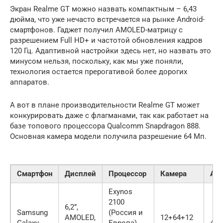
Экран Realme GT можно назвать компактным – 6,43
дюйма, что уже нечасто встречается на рынке Android-
смартфонов. Гаджет получил AMOLED-матрицу с
разрешением Full HD+ и частотой обновления кадров
120 Гц. Адаптивной настройки здесь нет, но назвать это
минусом нельзя, поскольку, как мы уже поняли,
технология остается прерогативой более дорогих
аппаратов.
А вот в плане производительности Realme GT может
конкурировать даже с флагманами, так как работает на
базе топового процессора Qualcomm Snapdragon 888.
Основная камера модели получила разрешение 64 Мп.
Смартфон
Дисплей
Процессор
Камера
Акк
Exynos
2100
6,2”,
Samsung
(Россия и
AMOLED,
12+64+12
Galaxy
Европа)
400