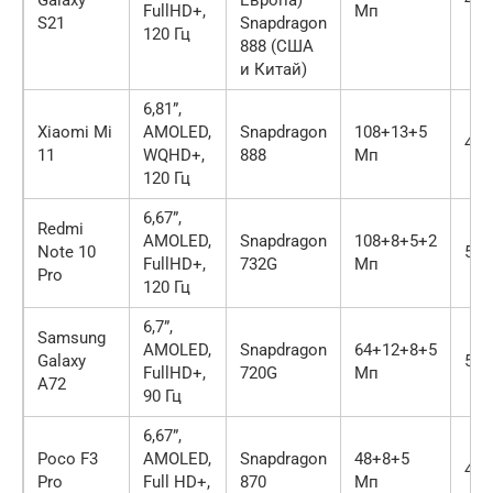
FullHD+,
Мп
S21
Snapdragon
120 Гц
888 (США
и Китай)
6,81”,
Xiaomi Mi
AMOLED,
Snapdragon
108+13+5
460
11
WQHD+,
888
Мп
120 Гц
6,67”,
Redmi
AMOLED,
Snapdragon
108+8+5+2
Note 10
502
FullHD+,
732G
Мп
Pro
120 Гц
6,7”,
Samsung
AMOLED,
Snapdragon
64+12+8+5
Galaxy
500
FullHD+,
720G
Мп
A72
90 Гц
6,67”,
Poco F3
AMOLED,
Snapdragon
48+8+5
452
Pro
Full HD+,
870
Мп