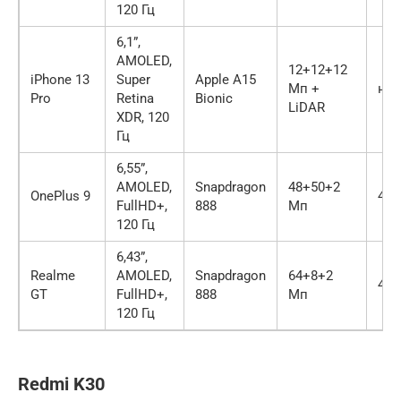
120 Гц
6,1”,
AMOLED,
12+12+12
iPhone 13
Super
Apple A15
Мп +
неи
Pro
Retina
Bionic
LiDAR
XDR, 120
Гц
6,55”,
AMOLED,
Snapdragon
48+50+2
OnePlus 9
450
FullHD+,
888
Мп
120 Гц
6,43”,
Realme
AMOLED,
Snapdragon
64+8+2
440
GT
FullHD+,
888
Мп
120 Гц
Redmi K30