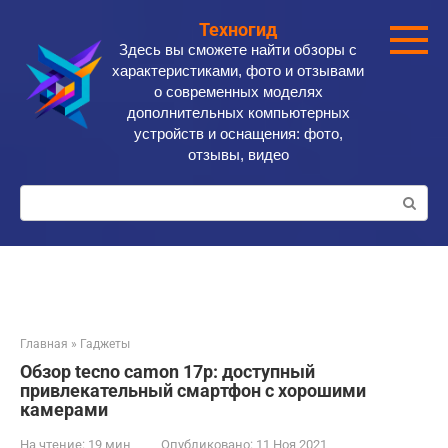
Перейти
Техногид
к
Здесь вы сможете найти обзоры с
контенту
характеристиками, фото и отзывами
о современных моделях
дополнительных компьютерных
устройств и оснащения: фото,
отзывы, видео
Поиск:
Главная
»
Гаджеты
Обзор tecno camon 17p: доступный
привлекательный смартфон с хорошими
камерами
На чтение:
19 мин
Опубликовано:
11 Ноя 2021