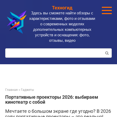
Перейти
Техногид
к
Здесь вы сможете найти обзоры с
контенту
характеристиками, фото и отзывами
о современных моделях
дополнительных компьютерных
устройств и оснащения: фото,
отзывы, видео
Поиск:
Главная
»
Гаджеты
Портативные проекторы 2026: выбираем
кинотеатр с собой
Мечтаете о большом экране где угодно? В 2026
году портативные проекторы – это реально!