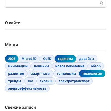
Поиск:
О сайте
Метки
2026
MicroLED
OLED
гаджеты
девайсы
инновации
новинки
новое поколение
обзор
развитие
смарт-часы
тенденции
технологии
тренды
эко
экраны
электротранспорт
энергоэффективность
Свежие записи