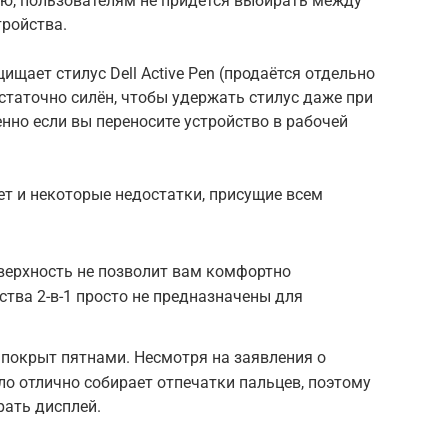
ю, пользователям не придётся выбирать между
тройства.
ищает стилус Dell Active Pen (продаётся отдельно
достаточно силён, чтобы удержать стилус даже при
нно если вы переносите устройство в рабочей
ет и некоторые недостатки, присущие всем
верхность не позволит вам комфортно
ства 2-в-1 просто не предназначены для
т покрыт пятнами. Несмотря на заявления о
ло отлично собирает отпечатки пальцев, поэтому
рать дисплей.