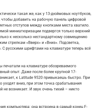
рактически такая же, как у 13-дюймовых ноутбуков,
, чтобы добавить на рабочую панель цифровой
метных отступов между кнопками места хватило.
имой миниатюризации подвергся только верхний
только к несколько нестандартному совмещению
узким стрелкам «Вверх» и «Вниз». Подсветка,
р. С русскими шрифтами на клавиатуре теперь всё
 мы печатали на клавиатуре обозреваемого
ивный опыт. Даже после более крупной 17-
икает, к Latitude 9520 привыкаешь быстро. При
 уходят вниз, при этом точка срабатывания
 не возникает. И звук очень тихий – никто
ия компьютера: она встроена в самый конец F-