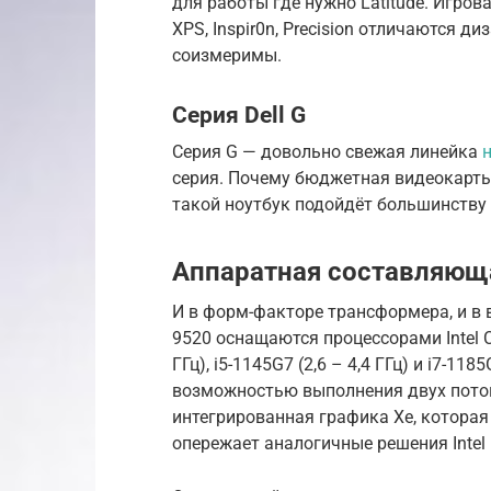
для работы где нужно Latitude. Игрова
XPS, Inspir0n, Precision отличаются д
соизмеримы.
Серия Dell G
Серия G — довольно свежая линейка
н
серия. Почему бюджетная видеокарты
такой ноутбук подойдёт большинству
Аппаратная составляюща
И в форм-факторе трансформера, и в в
9520 оснащаются процессорами Intel Co
ГГц), i5-1145G7 (2,6 – 4,4 ГГц) и i7-1185
возможностью выполнения двух поток
интегрированная графика Xe, которая
опережает аналогичные решения Inte