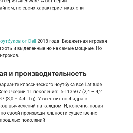
я серия Alienware. А вот серии
изайном, по своих характеристиках они
оутбуков от Dell
2018 года. Бюджетная игровая
 хоть и выделенные но не самые мощные. Но
 игроков.
я и производительность
арианте классического ноутбука все Latitude
re U-серии 11 поколения: i5-1135G7 (2,4 – 4,2
G7 (3,0 – 4,4 ГГц). У всех них по 4 ядра с
ов вычислений на каждом. И, конечно, новая
 по своей производительности существенно
l прошлых поколений