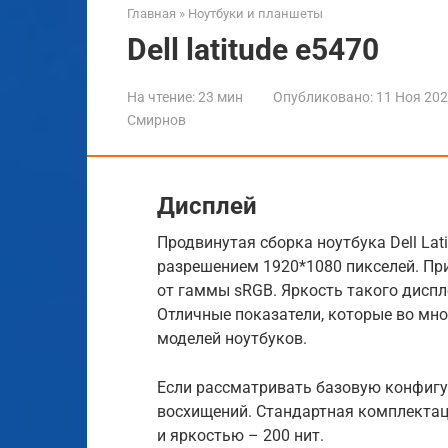
Главная
»
Ноутбуки и планшеты
Dell latitude e5470
На чтение:
23 мин
Опубликовано:
11 Ноя 20
Смирнов
Дисплей
Продвинутая сборка ноутбука Dell Lat
разрешением 1920*1080 пикселей. При
от гаммы sRGB. Яркость такого дисплея
Отличные показатели, которые во мн
моделей ноутбуков.
Если рассматривать базовую конфигу
восхищений. Стандартная комплектац
и яркостью – 200 нит.