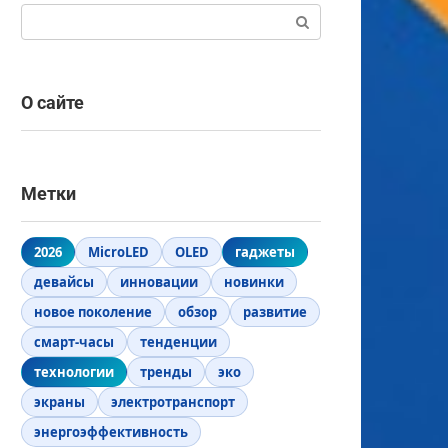
Поиск:
О сайте
Метки
2026
MicroLED
OLED
гаджеты
девайсы
инновации
новинки
новое поколение
обзор
развитие
смарт-часы
тенденции
технологии
тренды
эко
экраны
электротранспорт
энергоэффективность