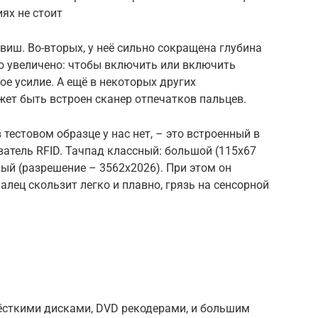
ях не стоит
виш. Во-вторых, у неё сильно сокращена глубина
но увеличено: чтобы включить или включить
е усилие. А ещё в некоторых других
жет быть встроен сканер отпечатков пальцев.
 тестовом образце у нас нет, – это встроенный в
атель RFID. Тачпад классный: большой (115х67
ый (разрешение – 3562х2026). При этом он
алец скользит легко и плавно, грязь на сенсорной
ёсткими дисками, DVD рекодерами, и большим