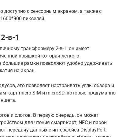
во доступно с сенсорным экраном, а также с
1600*900 пикселей.
 2-в-1
ипичному трансформеру 2-в-1: он имеет
иченной крышкой которая лёгкого
 а большие рамки позволяют удобно удерживать
жатия на экран.
адусов, это позволяет настраивать углы обзора и
ам карт micro-SIM и microSD, которые продуманно
аншета.
ртов и слотов. В первую очередь, он может
тройством для чтения смарт-карт, NFC и парой
т передачу данных с интерфейса DisplayPort.