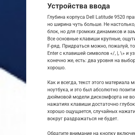
Устройства ввода
Глубина корпуса Dell Latitude 9520 п
но ширина чуть больше. Не настолько
блок, но для громких динамиков и за
Все основные клавиши крупные, ощут
F-ряд. Придраться можно, пожалуй, 
Enter c клавишей символов «/, |, \» и 
конечно же, есть: два уровня на выбо
хорошо.
Как и всегда, текст этого материала
ноутбука, и это был абсолютно позит
дюймовой модели дискомфорта не возн
нажатиях клавиши достаточно глубоко
хорошо ощущается, случайных нажатий
вокруг раздражаться не будет.
Обратите внимание на кнопку включен