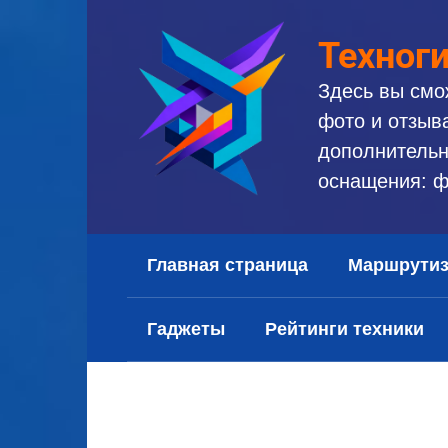
Перейти
к
Техног
контенту
Здесь вы смо
фото и отзыв
дополнительн
оснащения: ф
Главная страница
Маршрути
Гаджеты
Рейтинги техники