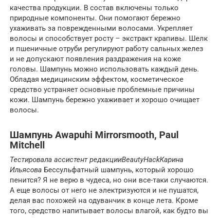
качества продукции. В состав включены только
природные компоненты. Они помогают бережно
ухаживать за поврежденными волосами. Укрепляет
волосы и способствует росту – экстракт крапивы. Шелк
и пшеничные отруби регулируют работу сальных желез
и не допускают появления раздражения на коже
головы. Шампунь можно использовать каждый день.
Обладая медицинским эффектом, косметическое
средство устраняет основные проблемные причины
кожи. Шампунь бережно ухаживает и хорошо очищает
волосы.
Шампунь Awapuhi Mirrorsmooth, Paul
Mitchell
Тестировала ассистент редакции
BeautyHack
Карина
Ильясова
Бессульфатный шампунь, который хорошо
пенится? Я не верю в чудеса, но они все-таки случаются.
А еще волосы от него не электризуются и не пушатся,
делая вас похожей на одуванчик в конце лета. Кроме
того, средство напитывает волосы влагой, как будто вы