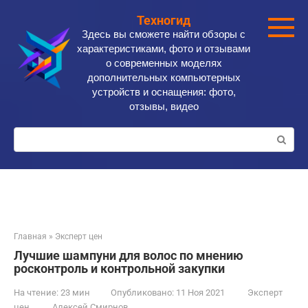
Перейти
Техногид
к
Здесь вы сможете найти обзоры с
контенту
характеристиками, фото и отзывами
о современных моделях
дополнительных компьютерных
устройств и оснащения: фото,
отзывы, видео
Поиск:
Главная
»
Эксперт цен
Лучшие шампуни для волос по мнению
росконтроль и контрольной закупки
На чтение:
23 мин
Опубликовано:
11 Ноя 2021
Эксперт
цен
Алексей Смирнов