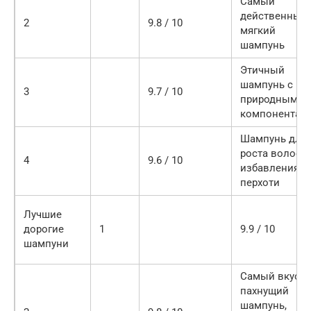
Самый
действенный,
2
9.8 / 10
мягкий
шампунь
Этичный
шампунь с
3
9.7 / 10
природными
компонентам
Шампунь для
роста волос и
4
9.6 / 10
избавления о
перхоти
Лучшие
дорогие
1
9.9 / 10
шампуни
Самый вкусн
пахнущий
шампунь,