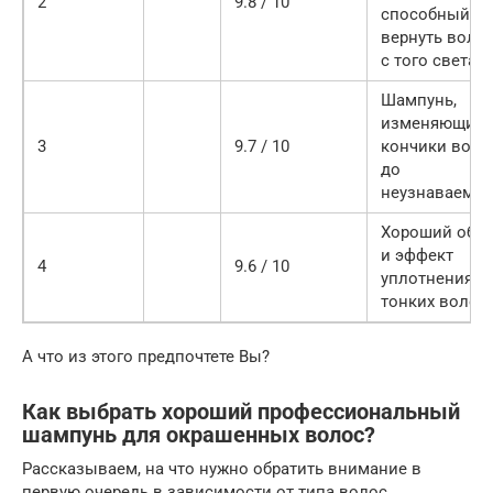
2
9.8 / 10
способный
вернуть воло
с того света
Шампунь,
изменяющий
3
9.7 / 10
кончики воло
до
неузнаваемос
Хороший объ
и эффект
4
9.6 / 10
уплотнения н
тонких волос
А что из этого предпочтете Вы?
Как выбрать хороший профессиональный
шампунь для окрашенных волос?
Рассказываем, на что нужно обратить внимание в
первую очередь в зависимости от типа волос