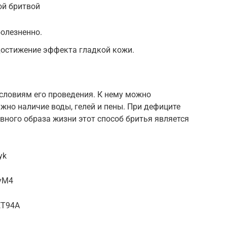
ой бритвой
болезненно.
достижение эффекта гладкой кожи.
условиям его проведения. К нему можно
жно наличие воды, гелей и пены. При дефиците
вного образа жизни этот способ бритья является
yk
pyM4
ET94A