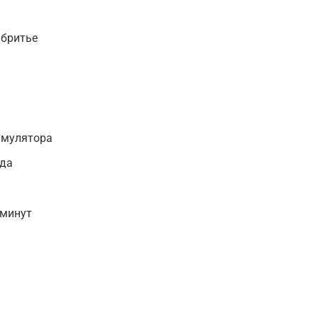
 бритье
умулятора
яда
 минут