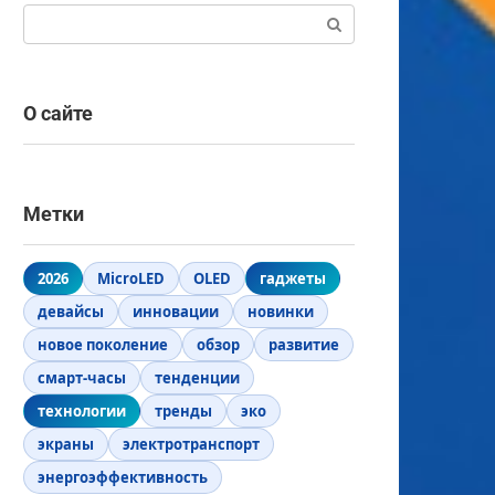
Поиск:
О сайте
Метки
2026
MicroLED
OLED
гаджеты
девайсы
инновации
новинки
новое поколение
обзор
развитие
смарт-часы
тенденции
технологии
тренды
эко
экраны
электротранспорт
энергоэффективность