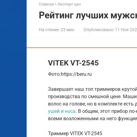
Главная
»
Эксперт цен
Рейтинг лучших мужск
На чтение:
23 мин
Опубликовано:
11 Ноя 20
VITEK VT-2545
​Фото:https://beru.ru
Завершает наш топ триммеров крутой
производства по смешной цене. Маши
волос на голове, но в комплекте ест
ушей и носа
. В общем, этот прибор по
всеми возложенными на него функци
Триммер VITEK VT-2545