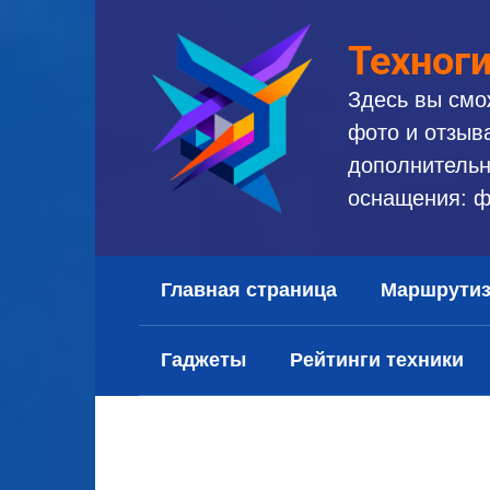
Перейти
к
Техног
контенту
Здесь вы смо
фото и отзыв
дополнительн
оснащения: ф
Главная страница
Маршрути
Гаджеты
Рейтинги техники