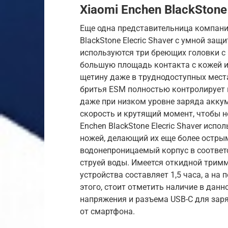
Xiaomi Enchen BlackStone 
Еще одна представительница компани
BlackStone Elecric Shaver с умной за
используются три бреющих головки с
большую площадь контакта с кожей и 
щетину даже в труднодоступных места
бритья ESM полностью контролирует п
даже при низком уровне заряда акк
скорость и крутящий момент, чтобы не
Enchen BlackStone Elecric Shaver исп
ножей, делающий их еще более остры
водонепроницаемый корпус в соответс
струей воды. Имеется откидной трим
устройства составляет 1,5 часа, а на
этого, стоит отметить наличие в дан
напряжения и разъема USB-C для зар
от смартфона.