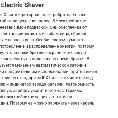
Electric Shaver
и Xiaomi – роторная электробритва Enchen
щитой от защемления волос. В электробритве
 независимой подвеской. Они обеспечивают
плотно прилегают к изгибам лица, сбривая
х с первого раза. Особая система умного
отребление и распределение энергии, поэтому
умулятора ножи бритвы сохраняют высокую
 застревать на волосках во время бритья. В
ользуется механизм автоматической заточки
ми при длительном использовании. Бритва имеет
твии со стандартом IPX7 и легко чистится под
мер и индикатор заряда батареи. Автономность
 полную зарядку уходит всего час. Помимо
ной электробритве защиты от скачков
ядки. Поэтому ее можно заряжать через кабель