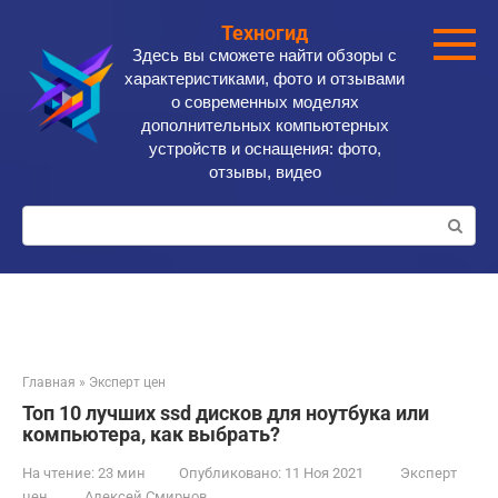
Перейти
Техногид
к
Здесь вы сможете найти обзоры с
контенту
характеристиками, фото и отзывами
о современных моделях
дополнительных компьютерных
устройств и оснащения: фото,
отзывы, видео
Поиск:
Главная
»
Эксперт цен
Топ 10 лучших ssd дисков для ноутбука или
компьютера, как выбрать?
На чтение:
23 мин
Опубликовано:
11 Ноя 2021
Эксперт
цен
Алексей Смирнов