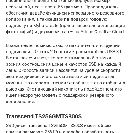
проявляется в обшитом тканью корпусе. Размер
небольшой, вес – всего 65 граммов. Производитель
обеспечил девайс функцией непрерывного резервного
копирования, а также дарит в подарок годовую
подписку на Mylio Create (приложение для организации
фотографий) и двухмесячную – на Adobe Creative Cloud.
В комплекте, помимо самого накопителя, инструкции,
подписок и ПО, есть 20-сантиметровый кабель USB 3.0.
В отзывах считают, что это оптимальный с точки
зрения соотношения цены и качества SSD на каждый
день. Скорость записи находится на уровне скорости
жестких дисков, и это самый весомый недостаток
модели. На скорость чтения жалоб нет – она стабильно
высокая. Этот внешний накопитель подойдет тем, кто
ищет недорогую модель с поддержкой резервного
копирования.
Transcend TS256GMTS800S
SSD-диск Transcend TS256GMTS800S имеет объем
памяти размером 256 Гб и способен обрабатывать