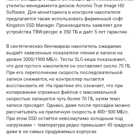
утилиты менеджмента дисков Acronis True Image HD
Software. Для мониторинга и контроля накопителя
предлагается также использовать фирменный софт
Kingston SSD Manager. Производитель заявляет для
устройства TBW-ресурс в 350 ТБ и даёт 5 лет гарантии.
В синтетических бенчмарках накопитель ожидаемо
выдаёт заявленные показатели чтения и записи на
уровне 2000/1900 МБ/с. Тесты SLC-кеша показывают,
что для пустого накопителя он составляет около 75 ГБ.
При его переполнении скорость последовательной
записи снижается, но контроллер пытается
восстановить её. На практике это означает, что при
копировании огромных файлов с максимальной
скоростью запишется чуть более 70 ГБ, затем темп
записи просядет. Однако, даже после просадки можно
рассчитывать на приличную скорость в 400–500 МБ/с.
При этом SSD остаётся невозмутимо холодным под
нагрузками – температура редко превышает 45 градусов
даже в не самых продуваемых корпусах.