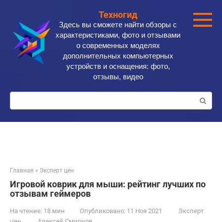
Перейти
Техногид
к
Здесь вы сможете найти обзоры с
контенту
характеристиками, фото и отзывами
о современных моделях
дополнительных компьютерных
устройств и оснащения: фото,
отзывы, видео
Поиск:
Главная
»
Эксперт цен
Игровой коврик для мыши: рейтинг лучших по
отзывам геймеров
На чтение:
18 мин
Опубликовано:
11 Ноя 2021
Эксперт
цен
Алексей Смирнов