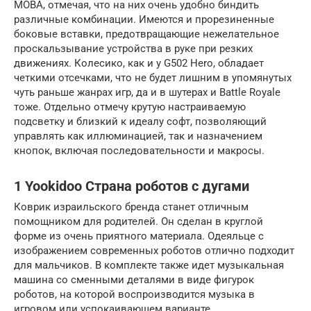
MOBA, отмечая, что на них очень удобно биндить
различные комбинации. Имеются и прорезиненные
боковые вставки, предотвращающие нежелательное
проскальзывание устройства в руке при резких
движениях. Колесико, как и у G502 Hero, обладает
четкими отсечками, что не будет лишним в упомянутых
чуть раньше жанрах игр, да и в шутерах и Battle Royale
тоже. Отдельно отмечу крутую настраиваемую
подсветку и близкий к идеалу софт, позволяющий
управлять как иллюминацией, так и назначением
кнопок, включая последовательности и макросы.
1 Yookidoo Страна роботов с дугами
Коврик израильского бренда станет отличным
помощником для родителей. Он сделан в круглой
форме из очень приятного материала. Одеяльце с
изображением современных роботов отлично подходит
для мальчиков. В комплекте также идет музыкальная
машина со сменными деталями в виде фигурок
роботов, на которой воспроизводится музыка в
игровом или успокаивающем варианте.