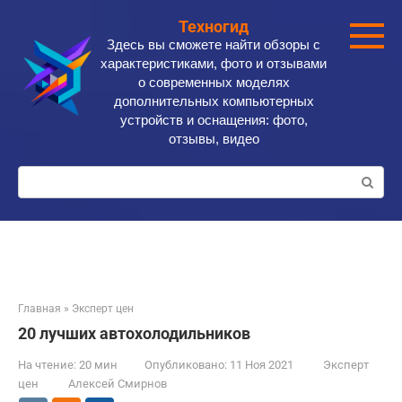
Перейти
Техногид
к
Здесь вы сможете найти обзоры с
контенту
характеристиками, фото и отзывами
о современных моделях
дополнительных компьютерных
устройств и оснащения: фото,
отзывы, видео
Поиск:
Главная
»
Эксперт цен
20 лучших автохолодильников
На чтение:
20 мин
Опубликовано:
11 Ноя 2021
Эксперт
цен
Алексей Смирнов