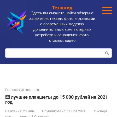
Перейти
Техногид
к
Здесь вы сможете найти обзоры с
контенту
характеристиками, фото и отзывами
о современных моделях
дополнительных компьютерных
устройств и оснащения: фото,
отзывы, видео
Поиск:
Главная
»
Эксперт цен
⌨️ лучшие планшеты до 15 000 рублей на 2021
год
На чтение:
23 мин
Опубликовано:
11 Ноя 2021
Эксперт
цен
Алексей Смирнов