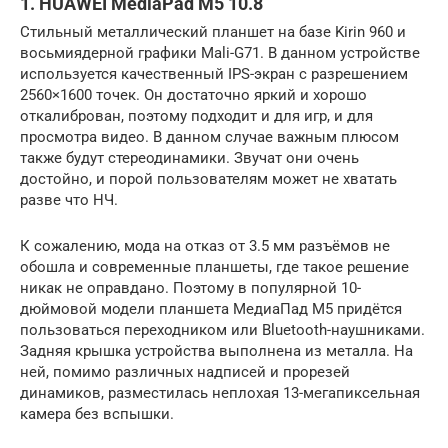
1. HUAWEI MediaPad M5 10.8
Стильный металлический планшет на базе Kirin 960 и
восьмиядерной графики Mali-G71. В данном устройстве
используется качественный IPS-экран с разрешением
2560×1600 точек. Он достаточно яркий и хорошо
откалиброван, поэтому подходит и для игр, и для
просмотра видео. В данном случае важным плюсом
также будут стереодинамики. Звучат они очень
достойно, и порой пользователям может не хватать
разве что НЧ.
К сожалению, мода на отказ от 3.5 мм разъёмов не
обошла и современные планшеты, где такое решение
никак не оправдано. Поэтому в популярной 10-
дюймовой модели планшета МедиаПад М5 придётся
пользоваться переходником или Bluetooth-наушниками.
Задняя крышка устройства выполнена из металла. На
ней, помимо различных надписей и прорезей
динамиков, разместилась неплохая 13-мегапиксельная
камера без вспышки.