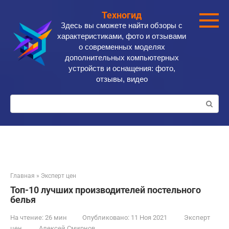
Перейти
Техногид
к
Здесь вы сможете найти обзоры с
контенту
характеристиками, фото и отзывами
о современных моделях
дополнительных компьютерных
устройств и оснащения: фото,
отзывы, видео
Поиск:
Главная
»
Эксперт цен
Топ-10 лучших производителей постельного
белья
На чтение:
26 мин
Опубликовано:
11 Ноя 2021
Эксперт
цен
Алексей Смирнов