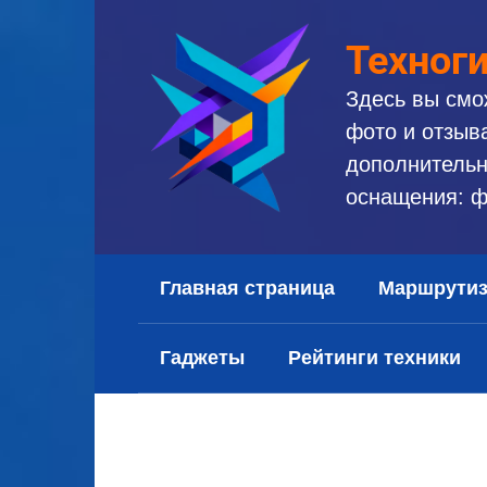
Перейти
к
Техног
контенту
Здесь вы смо
фото и отзыв
дополнительн
оснащения: ф
Главная страница
Маршрути
Гаджеты
Рейтинги техники