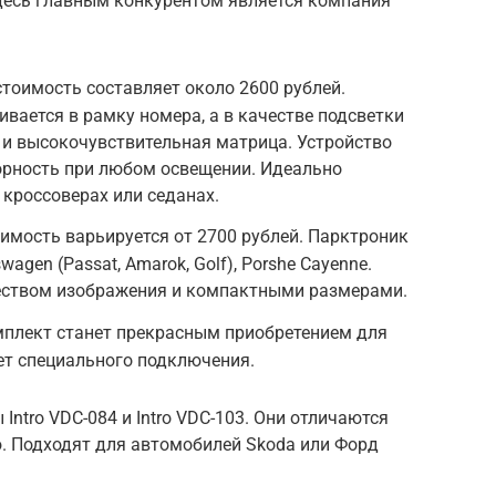
десь главным конкурентом является компания
тоимость составляет около 2600 рублей.
вается в рамку номера, а в качестве подсветки
 и высокочувствительная матрица. Устройство
орность при любом освещении. Идеально
 кроссоверах или седанах.
мость варьируется от 2700 рублей. Парктроник
agen (Passat, Amarok, Golf), Porshe Cayenne.
еством изображения и компактными размерами.
плект станет прекрасным приобретением для
ует специального подключения.
ntro VDC-084 и Intro VDC-103. Они отличаются
. Подходят для автомобилей Skoda или Форд