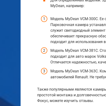
Для определенных моделей. З
MyDean, например:
Модель MyDean VCM-300C. Ее с
Парковочная камера устанавли
служит светодиодный элемент
обеспечивает прекрасную обз
подходит для использования в
Модель MyDean VCM-381C. Стои
подходит для авто марок Volksw
Отличается надежностью, кач
Модель MyDean VCM-363C. Ком
автомобилей Renault. Не треб
Также популярными являются камеры I
простотой монтажа и долговечностью
Фокус, можете изучить отзывы.