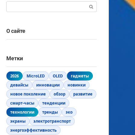
Поиск:
О сайте
Метки
2026
MicroLED
OLED
гаджеты
девайсы
инновации
новинки
новое поколение
обзор
развитие
смарт-часы
тенденции
технологии
тренды
эко
экраны
электротранспорт
энергоэффективность