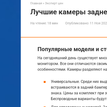
Главная
»
Эксперт цен
Лучшие камеры задне
На чтение:
18 мин
Опубликовано:
11 Ноя 20
Популярные модели и с
На сегодняшний день существует мно
монитором. Все они отличаются свои
особенностями. Камеры разделяют на
Универсальные. Среди них вы
встраиваются в задний бампе
знака. Цены за комплект при э
Беспроводные варианты будут 