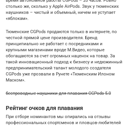
Время автономной работы CGPods – 20 часов. Ровно
столько же, сколько у Apple AirPods. Звук у тюменских
наушников – чистый и объемный, ничем не уступает
«яблокам».
Тюменские CGPods продаются только в интернете, по
честной прямой цене производителя. Бренд
принципиально не работает с посредниками и
крупными магазинами вроде М.Видео, которые
обогащаются за счет огромных наценок на товар. За
такой инновационный подход к бизнесу и недюжинный
предпринимательский талант молодого создателя
CGPods уже прозвали в Рунете «Тюменским Илоном
Маском».
беспроводные наушники для плавания CGPods 5.0
Рейтинг очков для плавания
При отборе номинантов мы опирались на отзывы
профессиональных спортсменов и пловцов-любителей