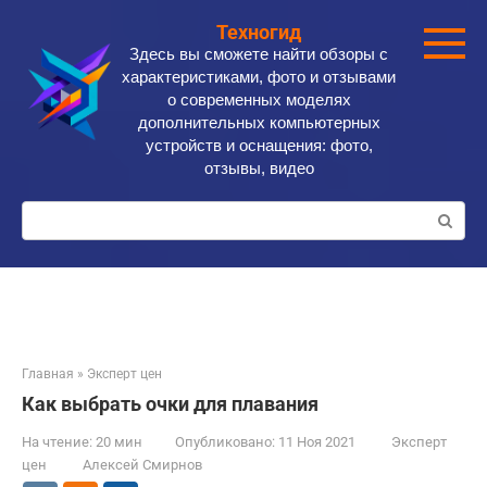
Перейти
Техногид
к
Здесь вы сможете найти обзоры с
контенту
характеристиками, фото и отзывами
о современных моделях
дополнительных компьютерных
устройств и оснащения: фото,
отзывы, видео
Поиск:
Главная
»
Эксперт цен
Как выбрать очки для плавания
На чтение:
20 мин
Опубликовано:
11 Ноя 2021
Эксперт
цен
Алексей Смирнов