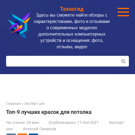
Перейти
Техногид
к
Здесь вы сможете найти обзоры с
контенту
характеристиками, фото и отзывами
о современных моделях
дополнительных компьютерных
устройств и оснащения: фото,
отзывы, видео
Поиск:
Главная
»
Эксперт цен
Топ-9 лучших красок для потолка
На чтение:
24 мин
Опубликовано:
11 Ноя 2021
Эксперт
цен
Алексей Смирнов