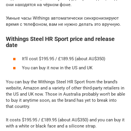
они находятся на чёрном фоне.
Умные часы Withings автоматически синхронизируют
время с телефоном, вам не нужно делать это вручную.
Withings Steel HR Sport price and release
date
It’ll cost $195.95 / £189.95 (about AU$350)
You can buy it now in the US and UK
You can buy the Withings Steel HR Sport from the brand’s
website, Amazon and a variety of other third-party retailers in
the US and UK now. Those in Australia probably won’t be able
to buy it anytime soon, as the brand has yet to break into
that country.
It costs $195.95 / £189.95 (about AU$350) and you can buy it
with a white or black face and a silicone strap.