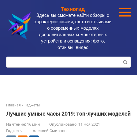
Перейти
Техногид
к
Здесь вы сможете найти обзоры с
контенту
характеристиками, фото и отзывами
о современных моделях
дополнительных компьютерных
устройств и оснащения: фото,
отзывы, видео
Поиск:
Главная
»
Гаджеты
Лучшие умные часы 2019: топ-лучших моделей
На чтение:
16 мин
Опубликовано:
11 Ноя 2021
Гаджеты
Алексей Смирнов