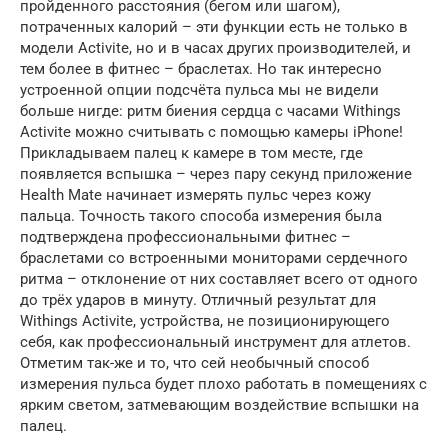
пройденного расстояния (бегом или шагом),
потраченных калорий – эти функции есть не только в
модели Activite, но и в часах других производителей, и
тем более в фитнес – браслетах. Но так интересно
устроенной опции подсчёта пульса мы не видели
больше нигде: ритм биения сердца с часами Withings
Activite можно считывать с помощью камеры iPhone!
Прикладываем палец к камере в том месте, где
появляется вспышка – через пару секунд приложение
Health Mate начинает измерять пульс через кожу
пальца. Точность такого способа измерения была
подтверждена профессиональными фитнес –
браслетами со встроенными мониторами сердечного
ритма – отклонение от них составляет всего от одного
до трёх ударов в минуту. Отличный результат для
Withings Activite, устройства, не позиционирующего
себя, как профессиональный инструмент для атлетов.
Отметим так-же и то, что сей необычный способ
измерения пульса будет плохо работать в помещениях с
ярким светом, затмевающим воздействие вспышки на
палец.