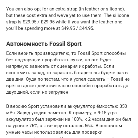
You can also opt for an extra strap (in leather or silicone),
but these cost extra and we’ve yet to use them. The silicone
strap is $29.95 / £29.95 while if you want the leather one
you’ll be spending more at $49.95 / £44.95.
Автономность Fossil Sport
Если верить производителю, то Fossil Sport способны
без подзарядки проработать сутки, но это будет
напрямую зависеть от сценария их работы. Если
экономить заряд, то заряжать батарею вы будете раз в
два дня. Судя по тестам, что я успел сделать – Fossil не
врёт и гаджет действительно способен проработать до
двух дней, если не загружен.
В версию Sport установили аккумулятор ёмкостью 350
мАч. Заряд уходил заметно. К примеру, в 9:15 утра
аккумулятор был заряжен на 100%, к 2 часам дня он был
на уровне 76%, а к вечеру осталось 56%. В основном
умные часы использовались для проверки