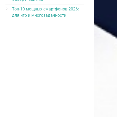
,
Топ-10 мощных смартфонов 2026:
лена из
для игр и многозадачности
нда,
, после
ких
т
ться.
 после
ования.