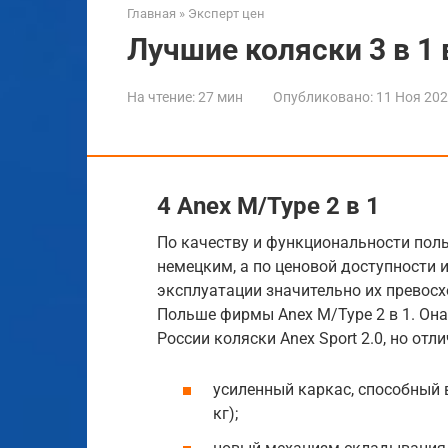
Главная
»
Эксперт цен
Лучшие коляски 3 в 1 
На чтение:
27 мин
Опубликовано:
11 Ноя 20
4 Anex M/Type 2 в 1
По качеству и функциональности поль
немецким, а по ценовой доступности
эксплуатации значительно их превосх
Польше фирмы Anex M/Type 2 в 1. Она
России коляски Anex Sport 2.0, но от
усиленный каркас, способный в
кг);