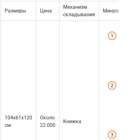
Механизм
Размеры
Цена
Минусы
складывания
Спинка 
с сидяч
положе
если ре
активно
двигает
Дождев
ветру
болтает
резинка
не креп
104x61x120
Около
Книжка
прижима
см
22.000
Ремни н