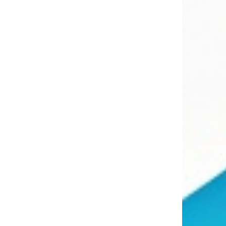
слетает
его
ния
бёнок
ся.
ик на
ся,
 снизу
ко
ет его.
а