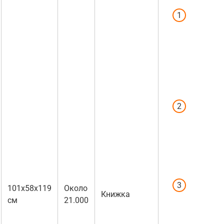
Люлька
крепитс
шасси т
образом,
ребенка
оказыва
ниже но
Клапан 
чехле
настоль
низкий, 
спасает
ветра.
Сумка
101x58x119
Около
Книжка
«корзин
см
21.000
которая
крепитс