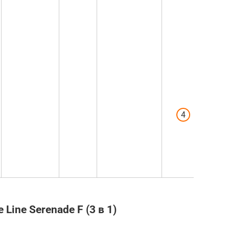
люлькой
изготов
спантбо
который
несколь
стирок,
начинае
лохмати
Коляска
скрипит
1 года
использ
Line Serenade F (3 в 1)