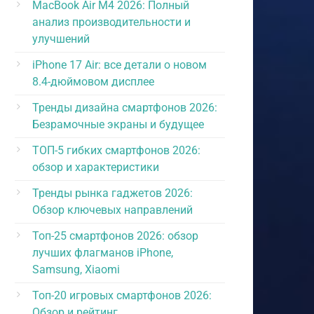
MacBook Air M4 2026: Полный
анализ производительности и
я к
улучшений
аким
iPhone 17 Air: все детали о новом
 что у
8.4-дюймовом дисплее
 голова
ется
Тренды дизайна смартфонов 2026:
г.
Безрамочные экраны и будущее
на
ТОП-5 гибких смартфонов 2026:
обзор и характеристики
ко
Тренды рынка гаджетов 2026:
что не
Обзор ключевых направлений
 от
Топ-25 смартфонов 2026: обзор
лучших флагманов iPhone,
Samsung, Xiaomi
а»,
Топ-20 игровых смартфонов 2026:
я под
Обзор и рейтинг