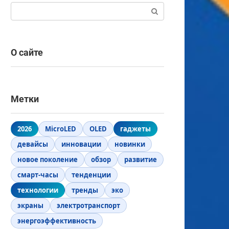
Поиск:
О сайте
Метки
2026
MicroLED
OLED
гаджеты
девайсы
инновации
новинки
новое поколение
обзор
развитие
смарт-часы
тенденции
технологии
тренды
эко
экраны
электротранспорт
энергоэффективность