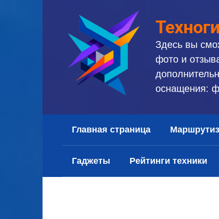
Перейти
к
Техног
контенту
Здесь вы смо
фото и отзыв
дополнительн
оснащения: ф
Главная страница
Маршрути
Гаджеты
Рейтинги техники