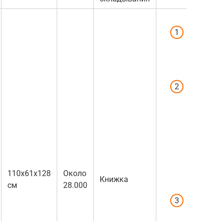
Тяжело
расклад
складыв
мужчин
Нет шип
протекто
как пок
опыт
использ
колеса и
уверенн
не
110x61x128
Около
Книжка
прокруч
см
28.000
Капор н
защищае