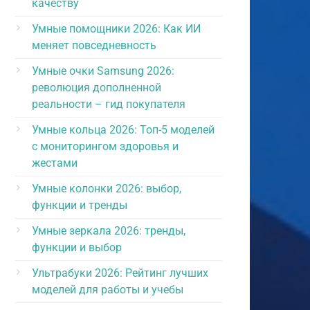
качеству
о ветра.
Умные помощники 2026: Как ИИ
меняет повседневность
сла
но
Умные очки Samsung 2026:
 еще
революция дополненной
вается
реальности – гид покупателя
ромко,
Умные кольца 2026: Топ-5 моделей
ит
с мониторингом здоровья и
.
жестами
Умные колонки 2026: выбор,
функции и тренды
Умные зеркала 2026: тренды,
функции и выбор
Ультрабуки 2026: Рейтинг лучших
моделей для работы и учебы