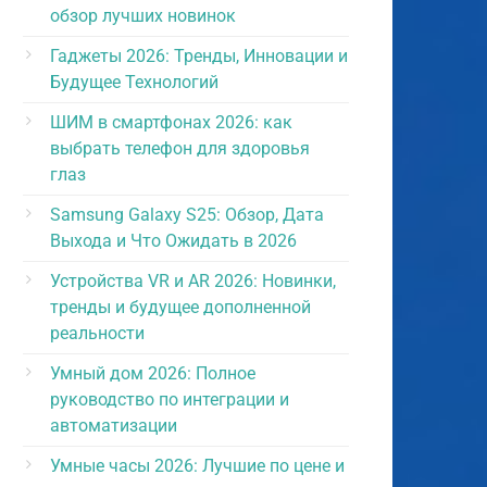
обзор лучших новинок
Гаджеты 2026: Тренды, Инновации и
Будущее Технологий
ывать и
ШИМ в смартфонах 2026: как
ать без
выбрать телефон для здоровья
ы
глаз
ов на
Samsung Galaxy S25: Обзор, Дата
ре, но
Выхода и Что Ожидать в 2026
азал
Устройства VR и AR 2026: Новинки,
ования,
тренды и будущее дополненной
 без них
реальности
о идут и
Умный дом 2026: Полное
руководство по интеграции и
иваются
автоматизации
е
Умные часы 2026: Лучшие по цене и
т от