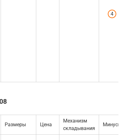
сильног
Ручка
автокре
нереаль
тугая, и
защелки
очень г
что буд
малыша
 08
Механизм
Размеры
Цена
Минусы
складывания