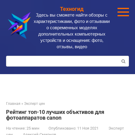
Перейти
Техногид
к
Здесь вы сможете найти обзоры с
контенту
характеристиками, фото и отзывами
о современных моделях
дополнительных компьютерных
устройств и оснащения: фото,
отзывы, видео
Поиск:
Главная
»
Эксперт цен
Рейтинг топ-10 лучших объктивов для
фотоаппаратов canon
На чтение:
25 мин
Опубликовано:
11 Ноя 2021
Эксперт
цен
Алексей Смирнов